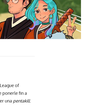
 League of
 ponerle fin a
cer una
pentakill
.