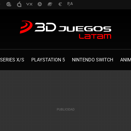
SERIES X/S
PLAYSTATION 5
NINTENDO SWITCH
ANI