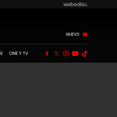
NUEVO
ME
CINE Y TV
Facebook
Twitter
Instagram
Youtube
Tiktok