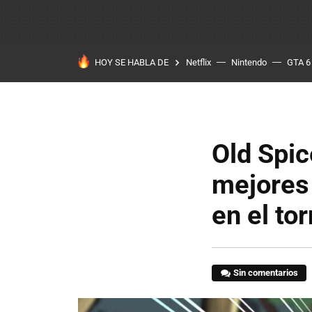
HOY SE HABLA DE
Netflix
Nintendo
GTA 6
Old Spi
mejores
en el to
Sin comentarios