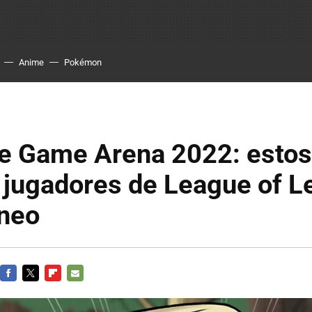
Anime
Pokémon
ce Game Arena 2022: estos
 jugadores de League of 
rneo
FACEBOOK
TWITTER
FLIPBOARD
E-
MAIL