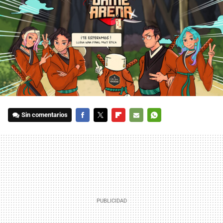
Sin comentarios
FACEBOOK
TWITTER
FLIPBOARD
E-
WHATSAPP
MAIL