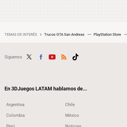
TEMAS DE INTERÉS
Trucos GTA San Andreas
PlayStation Store
Síguenos
Twit
Fac
Yout
RSS
Tikt
ter
ebo
ube
ok
ok
En 3DJuegos LATAM hablamos de...
Argentina
Chile
Colombia
México
Perú
Noticias