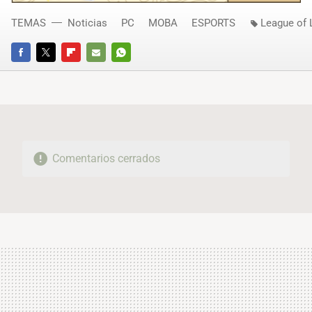
TEMAS
Noticias
PC
MOBA
ESPORTS
League of
FACEBOOK
TWITTER
FLIPBOARD
E-
WHATSAPP
MAIL
Comentarios cerrados