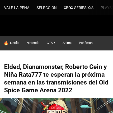
VALE LA PENA
SELECCIÓN
XBOX SERIES X/S
PLAYS
HOY SE HABLA DE
Netflix
Nintendo
GTA 6
Anime
Pokémon
Elded, Dianamonster, Roberto Cein y
Niña Rata777 te esperan la próxima
semana en las transmisiones del Old
Spice Game Arena 2022