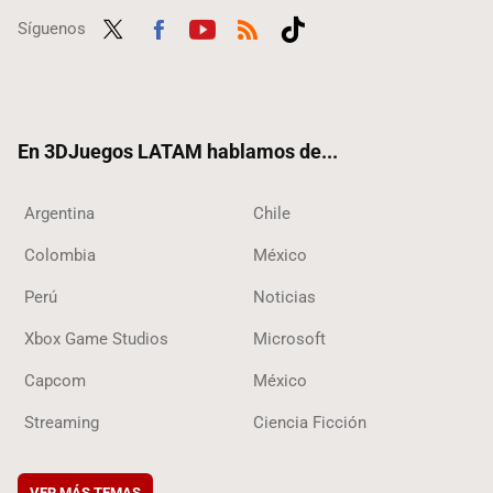
Síguenos
Twit
Fac
Yout
RSS
Tikt
ter
ebo
ube
ok
ok
En 3DJuegos LATAM hablamos de...
Argentina
Chile
Colombia
México
Perú
Noticias
Xbox Game Studios
Microsoft
Capcom
México
Streaming
Ciencia Ficción
VER MÁS TEMAS