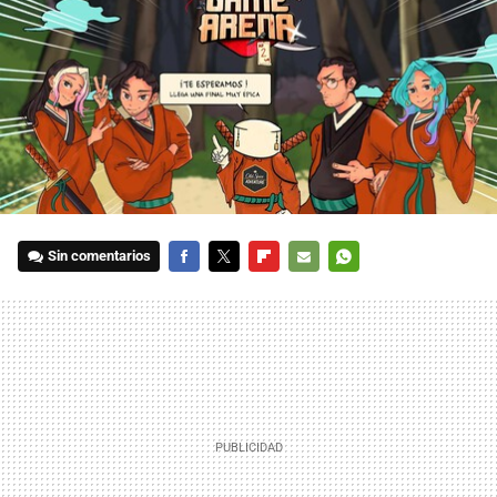
Sin comentarios
FACEBOOK
TWITTER
FLIPBOARD
E-
WHATSAPP
MAIL