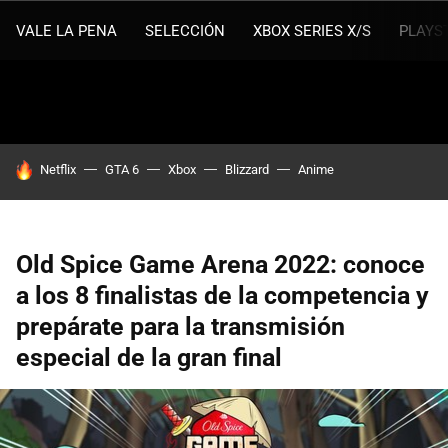
VALE LA PENA
SELECCIÓN
XBOX SERIES X/S
PLAYS
HOY SE HABLA DE
Netflix
GTA 6
Xbox
Blizzard
Anime
Old Spice Game Arena 2022: conoce
a los 8 finalistas de la competencia y
prepárate para la transmisión
especial de la gran final