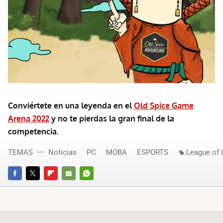
Conviértete en una leyenda en el
Old Spice Game
Arena 2022
y no te pierdas la gran final de la
competencia.
TEMAS
Noticias
PC
MOBA
ESPORTS
League of
FACEBOOK
TWITTER
FLIPBOARD
E-
WHATSAPP
MAIL