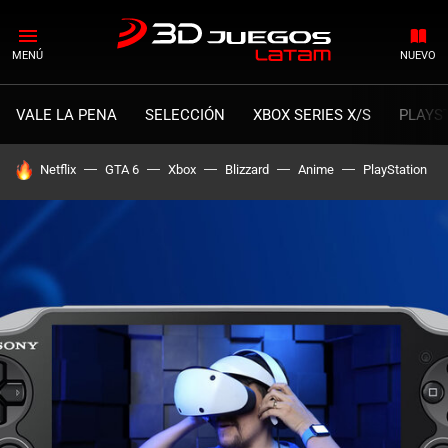
MENÚ
NUEVO
VALE LA PENA
SELECCIÓN
XBOX SERIES X/S
PLAYS
HOY SE HABLA DE
Netflix
GTA 6
Xbox
Blizzard
Anime
PlayStation