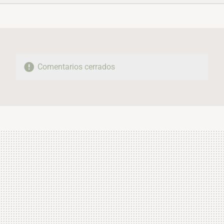
FACEBOOK
TWITTER
FLIPBOARD
E-
WHATSAPP
MAIL
Comentarios cerrados