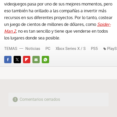
videojuegos pasa por uno de sus mejores momentos, pero
eso también ha orillado a las compañías a invertir más
recursos en sus diferentes proyectos. Por lo tanto, costear
un juego de cientos de millones de dólares, como
Spider-
Man 2
, no es tan sencillo y tiene que venderse en todos
los lugares donde sea posible.
TEMAS
Noticias
PC
Xbox Series X / S
PS5
PlayS
FACEBOOK
TWITTER
FLIPBOARD
E-
WHATSAPP
MAIL
Comentarios cerrados