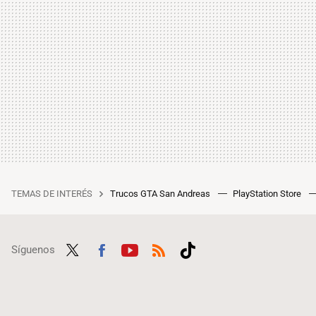
TEMAS DE INTERÉS
Trucos GTA San Andreas
PlayStation Store
Síguenos
Twit
Fac
Yout
RSS
Tikt
ter
ebo
ube
ok
ok