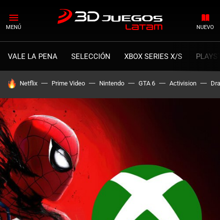
MENÚ
NUEVO
VALE LA PENA
SELECCIÓN
XBOX SERIES X/S
PLAYS
HOY SE HABLA DE
Netflix
Prime Video
Nintendo
GTA 6
Activision
Dra