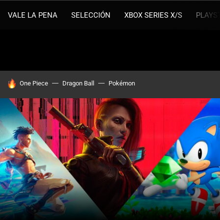
VALE LA PENA
SELECCIÓN
XBOX SERIES X/S
PLAYS
HOY SE HABLA DE
One Piece
Dragon Ball
Pokémon