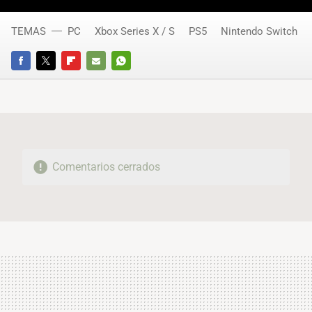
TEMAS
PC
Xbox Series X / S
PS5
Nintendo Switch
FACEBOOK
TWITTER
FLIPBOARD
E-
WHATSAPP
MAIL
Comentarios cerrados