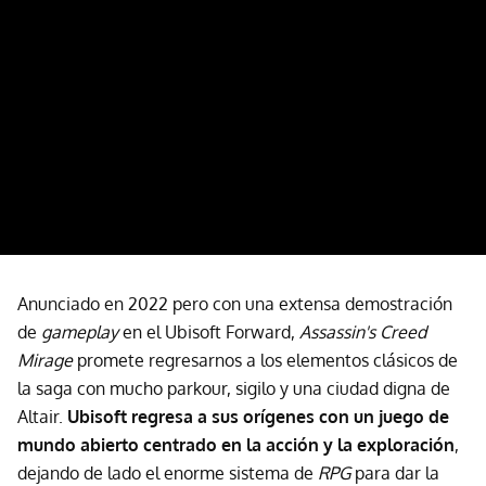
Anunciado en 2022 pero con una extensa demostración
de
gameplay
en el Ubisoft Forward,
Assassin's Creed
Mirage
promete regresarnos a los elementos clásicos de
la saga con mucho parkour, sigilo y una ciudad digna de
Altair.
Ubisoft regresa a sus orígenes con un juego de
mundo abierto centrado en la acción y la exploración
,
dejando de lado el enorme sistema de
RPG
para dar la