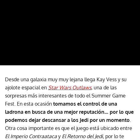
Desde una galaxia muy muy lejana llega Kay Vess y su
ajolote espacial en
Star Wars Outlaws
, una de las
sorpresas más interesantes de todo el Summer Game
Fest. En esta ocasión
tomamos el control de una
ladrona en busca de una mejor reputación… por lo que
podemos dejar descansar a los Jedi por un momento
.
Otra cosa importante es que el juego está ubicado entre
El Imperio Contraataca
y
El Retorno del Jedi
, por lo te