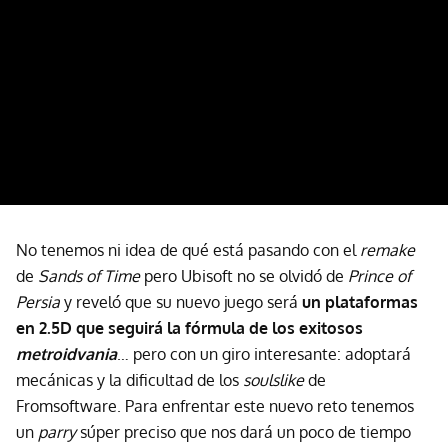
No tenemos ni idea de qué está pasando con el
remake
de
Sands of Time
pero Ubisoft no se olvidó de
Prince of
Persia
y reveló que su nuevo juego será
un plataformas
en 2.5D que seguirá la fórmula de los exitosos
metroidvania
… pero con un giro interesante: adoptará
mecánicas y la dificultad de los
soulslike
de
Fromsoftware. Para enfrentar este nuevo reto tenemos
un
parry
súper preciso que nos dará un poco de tiempo