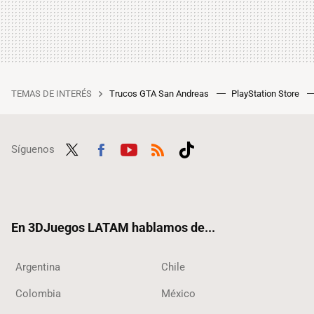
TEMAS DE INTERÉS
Trucos GTA San Andreas
PlayStation Store
Síguenos
Twit
Fac
Yout
RSS
Tikt
ter
ebo
ube
ok
ok
En 3DJuegos LATAM hablamos de...
Argentina
Chile
Colombia
México