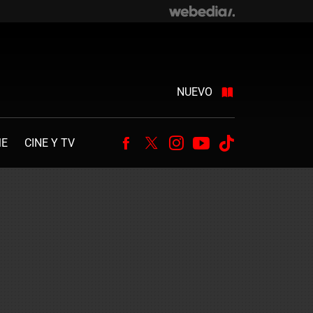
NUEVO
ME
CINE Y TV
Facebook
Twitter
Instagram
Youtube
Tiktok