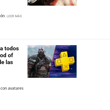
ión.
LEER MÁS
ra todos
od of
e las
a con avatares