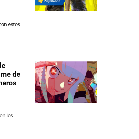
 con estos
de
ime de
meros
on los