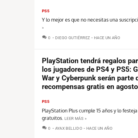
PS5
Y lo mejor es que no necesitas una suscripc
»
COMENTARIOS
0
DIEGO GUTIÉRREZ
HACE UN AÑO
PlayStation tendrá regalos pa
los jugadores de PS4 y PS5: G
War y Cyberpunk serán parte d
recompensas gratis en agosto
PS5
PlayStation Plus cumple 15 años y lo festej
gratuitos.
LEER MÁS »
COMENTARIOS
0
AYAX BELLIDO
HACE UN AÑO