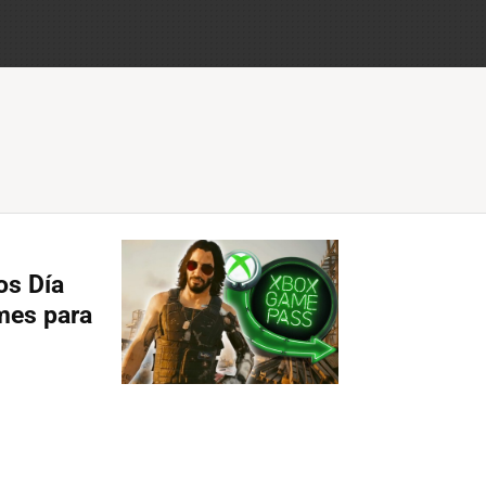
os Día
 mes para