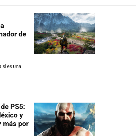
la
anador de
a sí es una
 de PS5:
México y
y más por