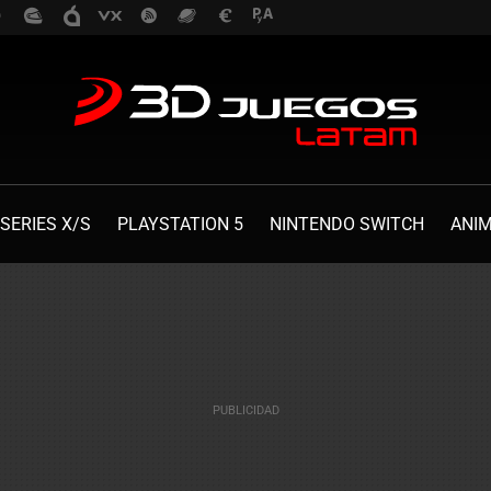
SERIES X/S
PLAYSTATION 5
NINTENDO SWITCH
ANI