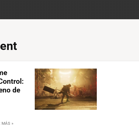
ent
me
Control:
leno de
 MÁS »