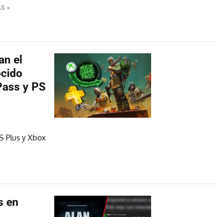
S »
an el
ocido
Pass y PS
S Plus y Xbox
s en