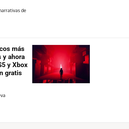
narrativas de
icos más
 y ahora
S5 y Xbox
n gratis
eva