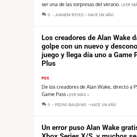
ser una de las sorpresas del verano.
LEER MÁ
COMENTARIOS
0
JUANEM REYES
HACE UN AÑO
Los creadores de Alan Wake d
golpe con un nuevo y descon
juego y llega día uno a Game 
Plus
PS5
De los creadores de Alan Wake, directo a P
Game Pass
LEER MÁS »
COMENTARIOS
0
PEDRO BAUDINO
HACE UN AÑO
Un error puso Alan Wake grati
Xbox Series X/S, y muchos se