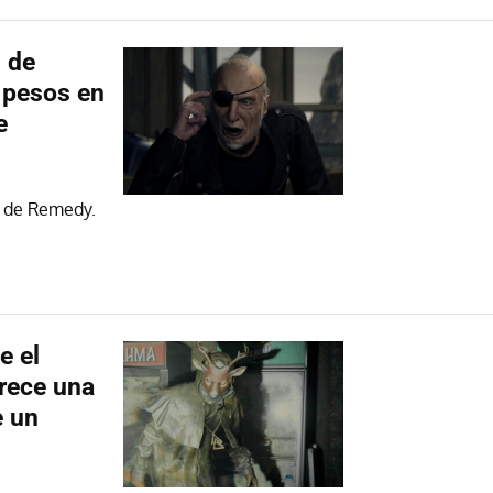
s de
0 pesos en
e
l de Remedy.
e el
arece una
e un