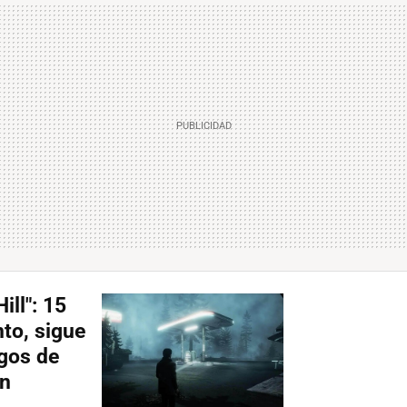
ill": 15
to, sigue
egos de
en