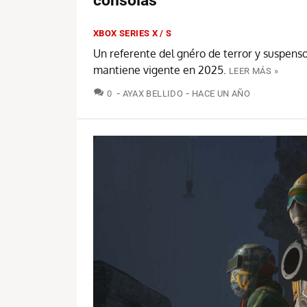
consolas
XBOX SERIES X / S
Un referente del gnéro de terror y suspens
mantiene vigente en 2025.
LEER MÁS »
COMENTARIOS
0
AYAX BELLIDO
HACE UN AÑO