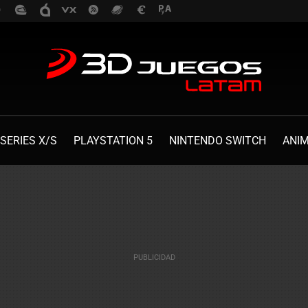
SERIES X/S
PLAYSTATION 5
NINTENDO SWITCH
ANI