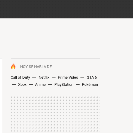
HOY SE HABLA DE
Call of Duty
Netflix
Prime Video
GTA 6
Xbox
Anime
PlayStation
Pokémon