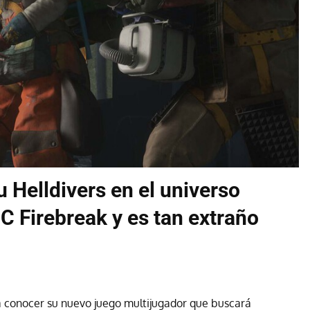
 Helldivers en el universo
C Firebreak y es tan extraño
a conocer su nuevo juego multijugador que buscará