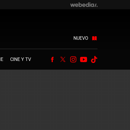
NUEVO
ME
CINE Y TV
Facebook
Twitter
Instagram
Youtube
Tiktok