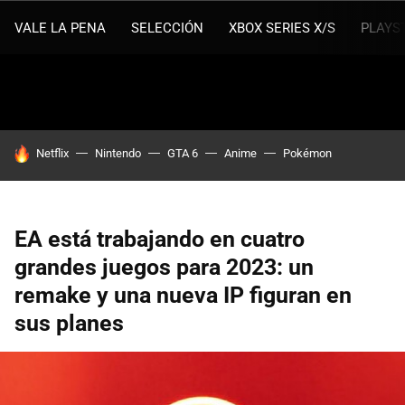
VALE LA PENA
SELECCIÓN
XBOX SERIES X/S
PLAYS
HOY SE HABLA DE
Netflix
Nintendo
GTA 6
Anime
Pokémon
EA está trabajando en cuatro
grandes juegos para 2023: un
remake y una nueva IP figuran en
sus planes