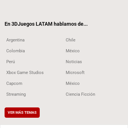
Twit
Fac
Yout
RSS
Tikt
ter
ebo
ube
ok
ok
En 3DJuegos LATAM hablamos de...
Argentina
Chile
Colombia
México
Perú
Noticias
Xbox Game Studios
Microsoft
Capcom
México
Streaming
Ciencia Ficción
VER MÁS TEMAS