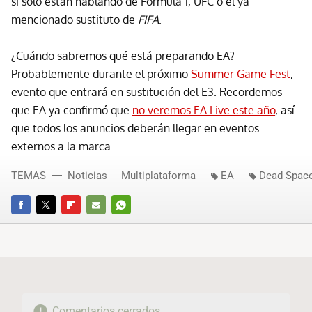
si solo están hablando de Fórmula 1, UFC o el ya
mencionado sustituto de
FIFA
.
¿Cuándo sabremos qué está preparando EA?
Probablemente durante el próximo
Summer Game Fest
,
evento que entrará en sustitución del E3. Recordemos
que EA ya confirmó que
no veremos EA Live este año
, así
que todos los anuncios deberán llegar en eventos
externos a la marca.
TEMAS
Noticias
Multiplataforma
EA
Dead Spac
FACEBOOK
TWITTER
FLIPBOARD
E-
WHATSAPP
MAIL
Comentarios cerrados