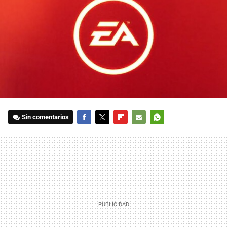
Sin comentarios
FACEBOOK
TWITTER
FLIPBOARD
E-
WHATSAPP
MAIL