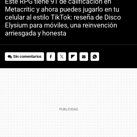
Este RPG tiene 91 de calificación en
Metacritic y ahora puedes jugarlo en tu
celular al estilo TikTok: reseña de Disco
Elysium para móviles, una reinvención
arriesgada y honesta
Sin comentarios
FACEBOOK
TWITTER
FLIPBOARD
E-
WHATSAPP
MAIL