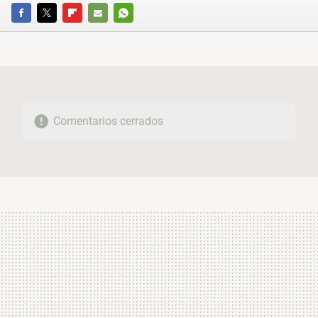
FACEBOOK
TWITTER
FLIPBOARD
E-
WHATSAPP
MAIL
Comentarios cerrados