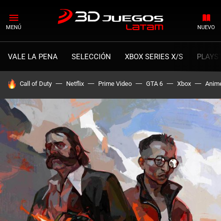
MENÚ
NUEVO
VALE LA PENA
SELECCIÓN
XBOX SERIES X/S
PLAYS
HOY SE HABLA DE
Call of Duty
Netflix
Prime Video
GTA 6
Xbox
Anim