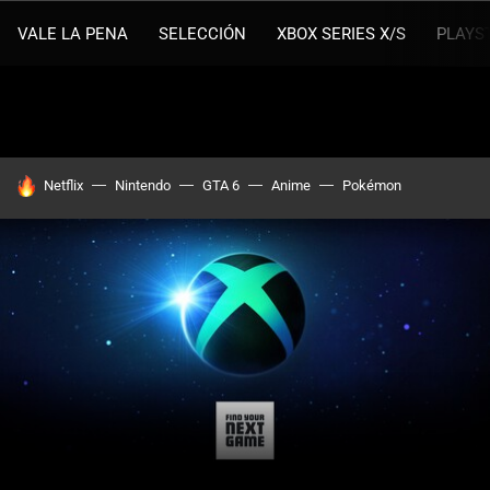
VALE LA PENA
SELECCIÓN
XBOX SERIES X/S
PLAYS
HOY SE HABLA DE
Netflix
Nintendo
GTA 6
Anime
Pokémon