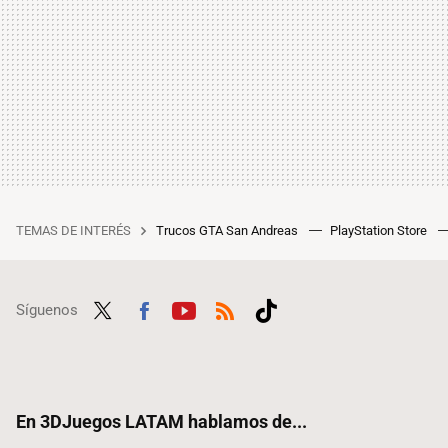
TEMAS DE INTERÉS
Trucos GTA San Andreas
PlayStation Store
Síguenos
Twit
Fac
Yout
RSS
Tikt
ter
ebo
ube
ok
ok
En 3DJuegos LATAM hablamos de...