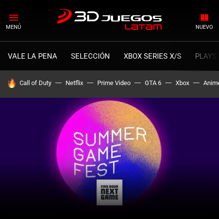
MENÚ
NUEVO
VALE LA PENA
SELECCIÓN
XBOX SERIES X/S
PLAYS
HOY SE HABLA DE
Call of Duty
Netflix
Prime Video
GTA 6
Xbox
Anim