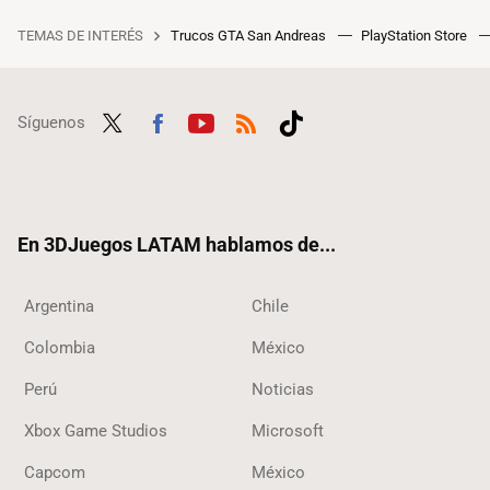
TEMAS DE INTERÉS
Trucos GTA San Andreas
PlayStation Store
Síguenos
Twit
Fac
Yout
RSS
Tikt
ter
ebo
ube
ok
ok
En 3DJuegos LATAM hablamos de...
Argentina
Chile
Colombia
México
Perú
Noticias
Xbox Game Studios
Microsoft
Capcom
México