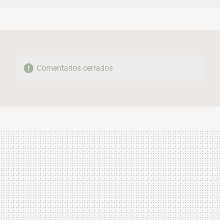
FACEBOOK
TWITTER
FLIPBOARD
E-
WHATSAPP
MAIL
Comentarios cerrados