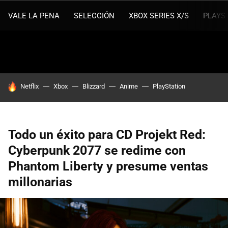
VALE LA PENA
SELECCIÓN
XBOX SERIES X/S
PLAYS
HOY SE HABLA DE
Netflix
Xbox
Blizzard
Anime
PlayStation
Todo un éxito para CD Projekt Red:
Cyberpunk 2077 se redime con
Phantom Liberty y presume ventas
millonarias