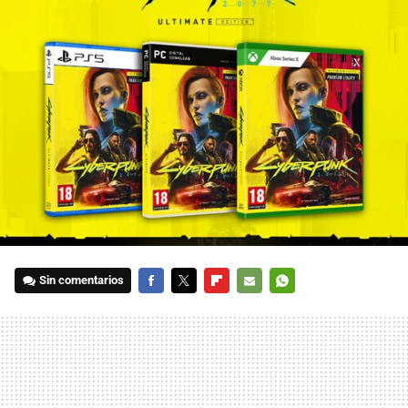
Sin comentarios
FACEBOOK
TWITTER
FLIPBOARD
E-
WHATSAPP
MAIL