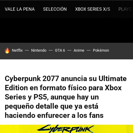
VALE LA PENA
SELECCIÓN
XBOX SERIES X/S
PLAYS
HOY SE HABLA DE
Netflix
Nintendo
GTA 6
Anime
Pokémon
Cyberpunk 2077 anuncia su Ultimate
Edition en formato físico para Xbox
Series y PS5, aunque hay un
pequeño detalle que ya está
haciendo enfurecer a los fans