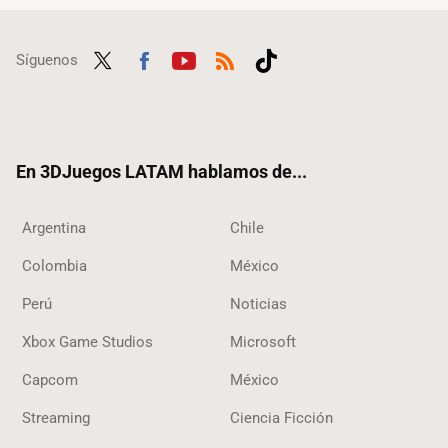
Síguenos
Twit
Fac
Yout
RSS
Tikt
ter
ebo
ube
ok
ok
En 3DJuegos LATAM hablamos de...
Argentina
Chile
Colombia
México
Perú
Noticias
Xbox Game Studios
Microsoft
Capcom
México
Streaming
Ciencia Ficción