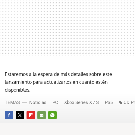
Estaremos a la espera de más detalles sobre este
lanzamiento para actualizarlos en cuanto estén
disponibles.
TEMAS
Noticias
PC
Xbox Series X / S
PS5
CD Pr
FACEBOOK
TWITTER
FLIPBOARD
E-
WHATSAPP
MAIL