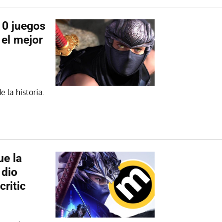
10 juegos
 el mejor
 la historia.
ue la
 dio
ritic