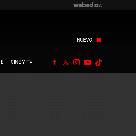
NUEVO
ME
CINE Y TV
Facebook
Twitter
Instagram
Youtube
Tiktok