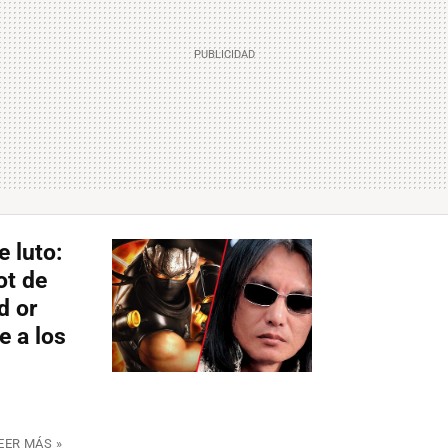
e luto:
ot de
d or
e a los
EER MÁS »