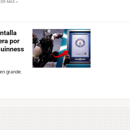
EER MÁS »
ntalla
era por
Guinness
 en grande.