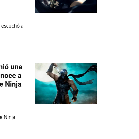
a escuchó a
inió una
onoce a
e Ninja
e Ninja