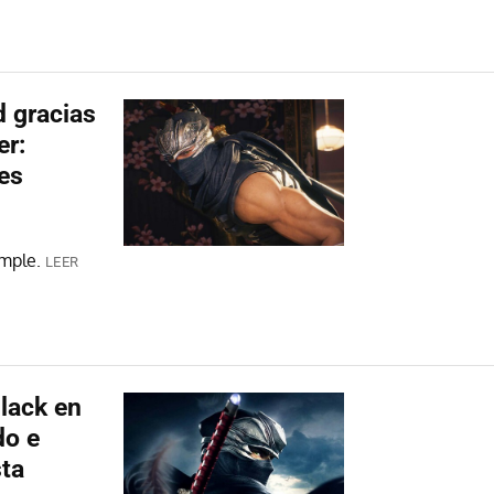
d gracias
er:
es
imple.
LEER
Black en
do e
sta