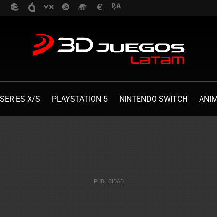
SERIES X/S
PLAYSTATION 5
NINTENDO SWITCH
ANI