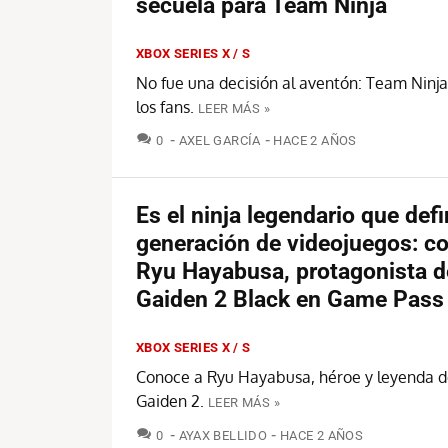
secuela para Team Ninja
XBOX SERIES X / S
No fue una decisión al aventón: Team Ninj
los fans.
LEER MÁS »
COMENTARIOS
0
AXEL GARCÍA
HACE 2 AÑOS
Es el ninja legendario que def
generación de videojuegos: c
Ryu Hayabusa, protagonista d
Gaiden 2 Black en Game Pass
XBOX SERIES X / S
Conoce a Ryu Hayabusa, héroe y leyenda d
Gaiden 2.
LEER MÁS »
COMENTARIOS
0
AYAX BELLIDO
HACE 2 AÑOS