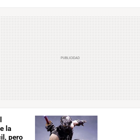
l
e la
il, pero