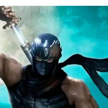
FACEBOOK
TWITTER
FLIPBOARD
E-
MAIL