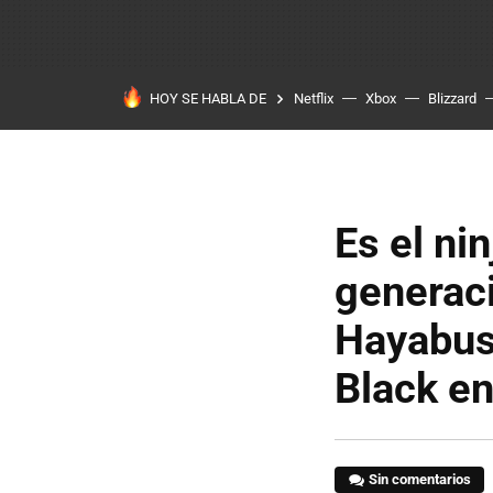
HOY SE HABLA DE
Netflix
Xbox
Blizzard
Es el ni
generac
Hayabusa
Black e
Sin comentarios