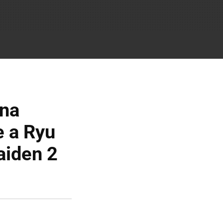
una
e a Ryu
aiden 2