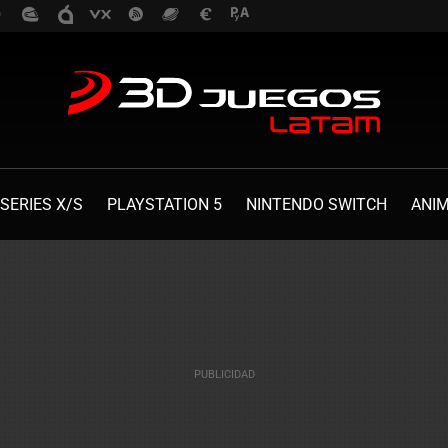
SERIES X/S
PLAYSTATION 5
NINTENDO SWITCH
ANI