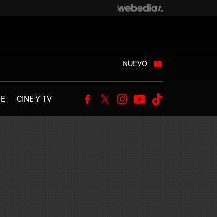
NUEVO
ME
CINE Y TV
Facebook
Twitter
Instagram
Youtube
Tiktok