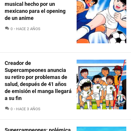
musical hecho por un
mexicano para el opening
de un anime
COMENTARIOS
0
HACE 2 AÑOS
Creador de
Supercampeones anuncia
su retiro por problemas de
salud, después de 41 años
de emisión el manga llegará
a su fin
COMENTARIOS
0
HACE 3 AÑOS
Supercampeones: polémica