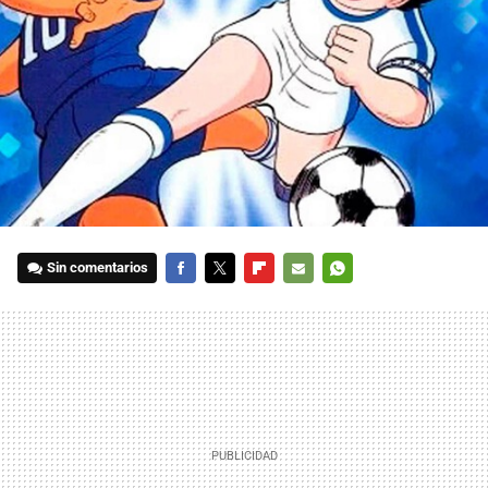
Sin comentarios
FACEBOOK
TWITTER
FLIPBOARD
E-
WHATSAPP
MAIL