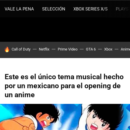
VALE LA PENA
SELECCIÓN
XBOX SERIES X/S
PLAYS
HOY SE HABLA DE
Call of Duty
Netflix
Prime Video
GTA 6
Xbox
Anim
Este es el único tema musical hecho
por un mexicano para el opening de
un anime