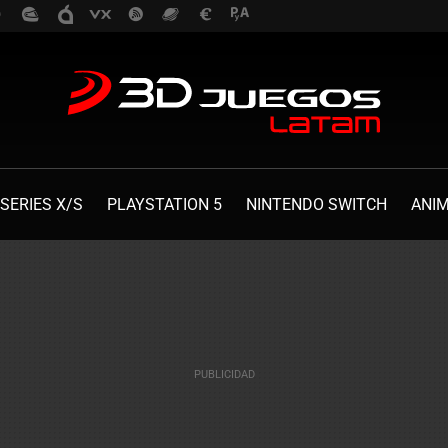
SERIES X/S
PLAYSTATION 5
NINTENDO SWITCH
ANI