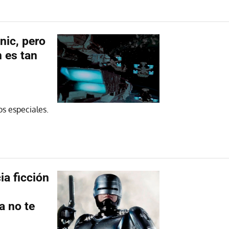
nic, pero
n es tan
os especiales.
ia ficción
a no te