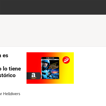
n es
 lo tiene
stórico
ar Helldivers