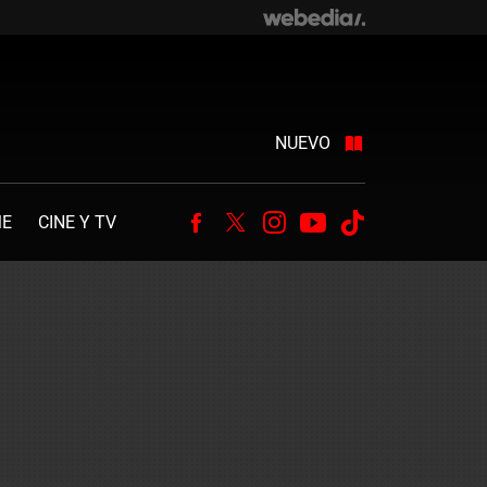
NUEVO
ME
CINE Y TV
Facebook
Twitter
Instagram
Youtube
Tiktok