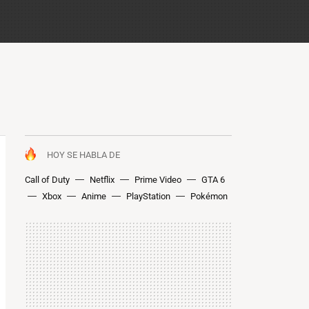
HOY SE HABLA DE
Call of Duty
Netflix
Prime Video
GTA 6
Xbox
Anime
PlayStation
Pokémon