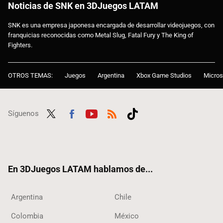
Noticias de SNK en 3DJuegos LATAM
SNK es una empresa japonesa encargada de desarrollar videojuegos, con
franquicias reconocidas como Metal Slug, Fatal Fury y The King of
Fighters.
OTROS TEMAS:
Juegos
Argentina
Xbox Game Studios
Micros
Síguenos
Twit
Fac
Yout
RSS
Tikt
ter
ebo
ube
ok
ok
En 3DJuegos LATAM hablamos de...
Argentina
Chile
Colombia
México