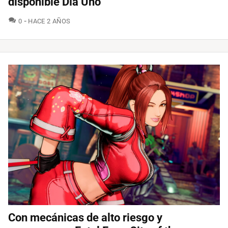
disponible Día Uno
COMENTARIOS
0
HACE 2 AÑOS
Con mecánicas de alto riesgo y