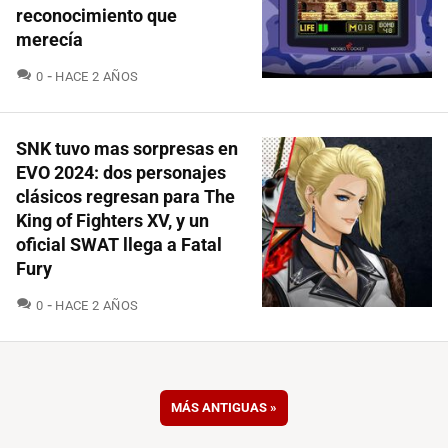
reconocimiento que
merecía
COMENTARIOS
0
HACE 2 AÑOS
SNK tuvo mas sorpresas en
EVO 2024: dos personajes
clásicos regresan para The
King of Fighters XV, y un
oficial SWAT llega a Fatal
Fury
COMENTARIOS
0
HACE 2 AÑOS
MÁS ANTIGUAS
»