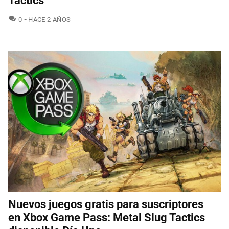
Tactics
COMENTARIOS
0
HACE 2 AÑOS
Nuevos juegos gratis para suscriptores
en Xbox Game Pass: Metal Slug Tactics