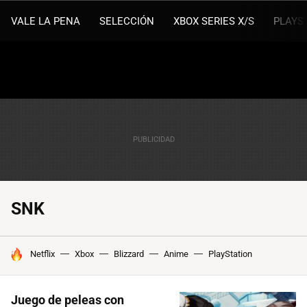
VALE LA PENA
SELECCIÓN
XBOX SERIES X/S
PLAYS
SNK
HOY SE HABLA DE
Netflix
Xbox
Blizzard
Anime
PlayStation
Juego de peleas con