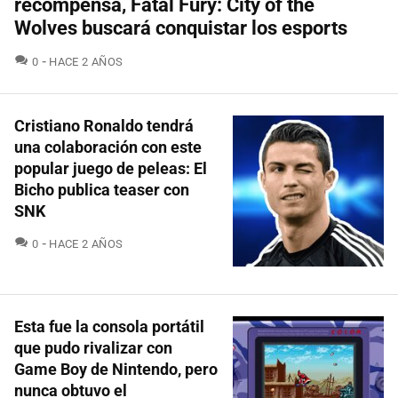
recompensa, Fatal Fury: City of the
Wolves buscará conquistar los esports
COMENTARIOS
0
HACE 2 AÑOS
Cristiano Ronaldo tendrá
una colaboración con este
popular juego de peleas: El
Bicho publica teaser con
SNK
COMENTARIOS
0
HACE 2 AÑOS
Esta fue la consola portátil
que pudo rivalizar con
Game Boy de Nintendo, pero
nunca obtuvo el