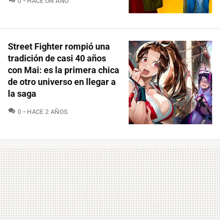
0
HACE UN AÑO
Street Fighter rompió una
tradición de casi 40 años
con Mai: es la primera chica
de otro universo en llegar a
la saga
COMENTARIOS
0
HACE 2 AÑOS