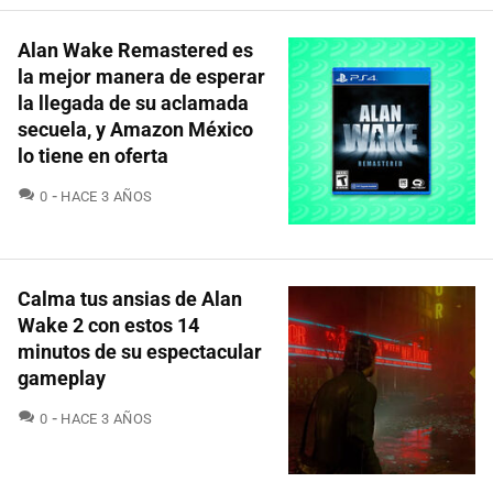
Alan Wake Remastered es
la mejor manera de esperar
la llegada de su aclamada
secuela, y Amazon México
lo tiene en oferta
COMENTARIOS
0
HACE 3 AÑOS
Calma tus ansias de Alan
Wake 2 con estos 14
minutos de su espectacular
gameplay
COMENTARIOS
0
HACE 3 AÑOS