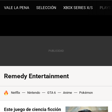
VALE LA PENA
SELECCIÓN
XBOX SERIES X/S
PLAYS
Remedy Entertainment
HOY SE HABLA DE
Netflix
Nintendo
GTA 6
Anime
Pokémon
Este juego de ciencia ficción