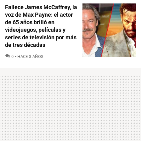
Fallece James McCaffrey, la
voz de Max Payne: el actor
de 65 años brilló en
videojuegos, películas y
series de televisión por más
de tres décadas
COMENTARIOS
0
HACE 3 AÑOS