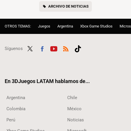
ARCHIVO DE NOTICIAS
OTROS TEMAS:
Juegos
Argentina
Xbox Game Studios
Micros
Síguenos
Twit
Fac
Yout
RSS
Tikt
ter
ebo
ube
ok
ok
En 3DJuegos LATAM hablamos de...
Argentina
Chile
Colombia
México
Perú
Noticias
Xbox Game Studios
Microsoft