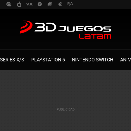
SERIES X/S
PLAYSTATION 5
NINTENDO SWITCH
ANI