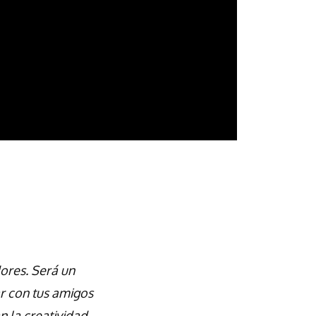
dores. Será un
ar con tus amigos
n la creatividad