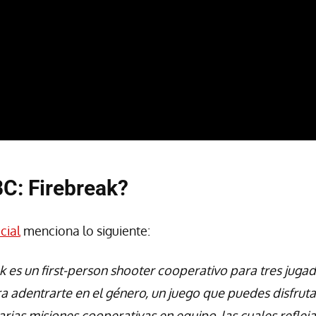
C: Firebreak?
cial
menciona lo siguiente:
k es un first-person shooter cooperativo para tres juga
ra adentrarte en el género, un juego que puedes disfrut
rias misiones cooperativas en equipo, las cuales refleja