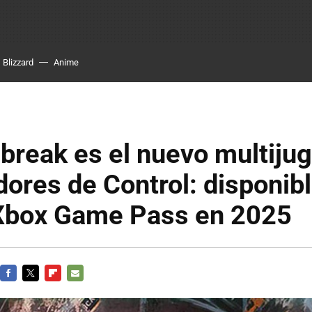
Blizzard
Anime
break es el nuevo multiju
dores de Control: disponibl
Xbox Game Pass en 2025
FACEBOOK
TWITTER
FLIPBOARD
E-
MAIL