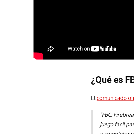
¿Qué es FB
El
comunicado ofi
"FBC: Firebrea
juego fácil pa
y completar va