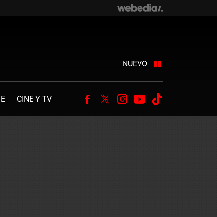
NUEVO
ME
CINE Y TV
Facebook
Twitter
Instagram
Youtube
Tiktok