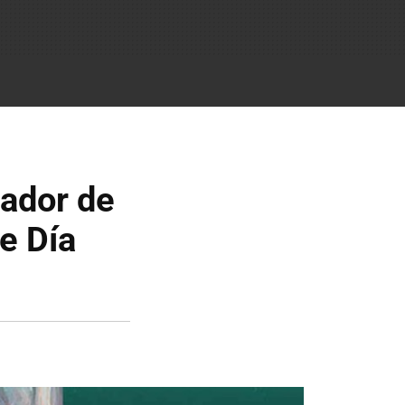
gador de
e Día