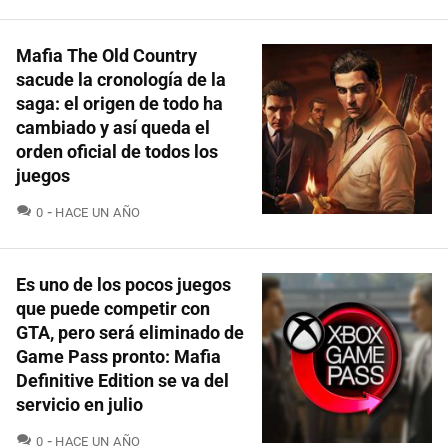
Mafia The Old Country
sacude la cronología de la
saga: el origen de todo ha
cambiado y así queda el
orden oficial de todos los
juegos
COMENTARIOS
0
HACE UN AÑO
Es uno de los pocos juegos
que puede competir con
GTA, pero será eliminado de
Game Pass pronto: Mafia
Definitive Edition se va del
servicio en julio
COMENTARIOS
0
HACE UN AÑO