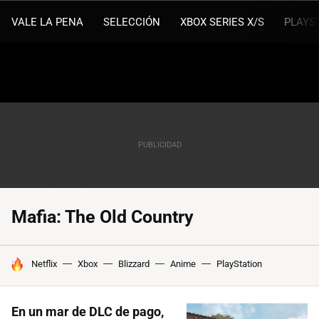
VALE LA PENA
SELECCIÓN
XBOX SERIES X/S
PLAYS
Mafia: The Old Country
HOY SE HABLA DE
Netflix
Xbox
Blizzard
Anime
PlayStation
En un mar de DLC de pago,