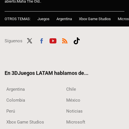
abierto.Mafia The Old..
OTROS TEMAS:
Juegos
Argentina
Xbox Game Studios
Micros
Síguenos
Twit
Fac
Yout
RSS
Tikt
ter
ebo
ube
ok
ok
En 3DJuegos LATAM hablamos de...
Argentina
Chile
Colombia
México
Perú
Noticias
Xbox Game Studios
Microsoft