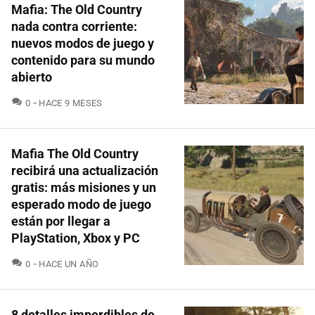
Mafia: The Old Country
nada contra corriente:
nuevos modos de juego y
contenido para su mundo
abierto
COMENTARIOS
0
HACE 9 MESES
Mafia The Old Country
recibirá una actualización
gratis: más misiones y un
esperado modo de juego
están por llegar a
PlayStation, Xbox y PC
COMENTARIOS
0
HACE UN AÑO
8 detalles imperdibles de