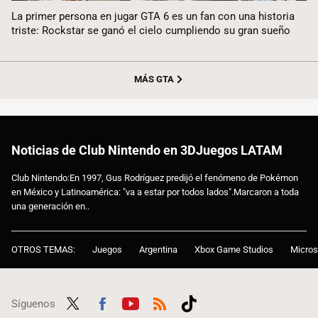
La primer persona en jugar GTA 6 es un fan con una historia
triste: Rockstar se ganó el cielo cumpliendo su gran sueño
MÁS GTA
Noticias de Club Nintendo en 3DJuegos LATAM
Club Nintendo:En 1997, Gus Rodríguez predijó el fenómeno de Pokémon
en México y Latinoamérica: "va a estar por todos lados".Marcaron a toda
una generación en..
OTROS TEMAS:
Juegos
Argentina
Xbox Game Studios
Micros
Síguenos