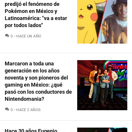
predijó el fenómeno de
Pokémon en México y
Latinoamérica: "va a estar
por todos lados"
COMENTARIOS
0
HACE UN AÑO
Marcaron a toda una
generación en los años
noventa y son pioneros del
gaming en México: ¿qué
pasó con los conductores de
Nintendomania?
COMENTARIOS
0
HACE 2 AÑOS
Hace 30 años Eugenio