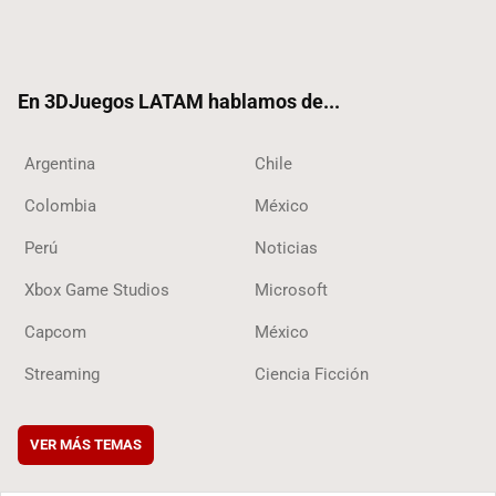
Twit
Fac
Yout
RSS
Tikt
ter
ebo
ube
ok
ok
En 3DJuegos LATAM hablamos de...
Argentina
Chile
Colombia
México
Perú
Noticias
Xbox Game Studios
Microsoft
Capcom
México
Streaming
Ciencia Ficción
VER MÁS TEMAS