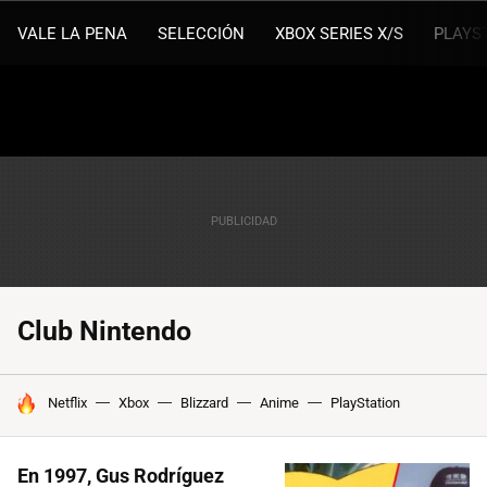
VALE LA PENA
SELECCIÓN
XBOX SERIES X/S
PLAYS
Club Nintendo
HOY SE HABLA DE
Netflix
Xbox
Blizzard
Anime
PlayStation
En 1997, Gus Rodríguez