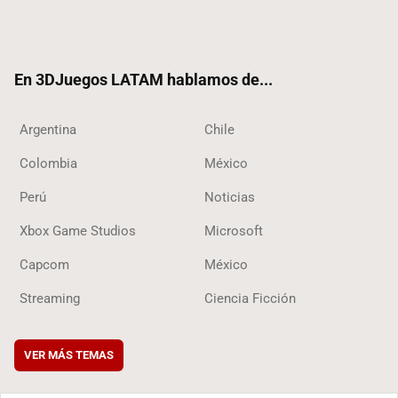
Twit
Fac
Yout
RSS
Tikt
ter
ebo
ube
ok
ok
En 3DJuegos LATAM hablamos de...
Argentina
Chile
Colombia
México
Perú
Noticias
Xbox Game Studios
Microsoft
Capcom
México
Streaming
Ciencia Ficción
VER MÁS TEMAS