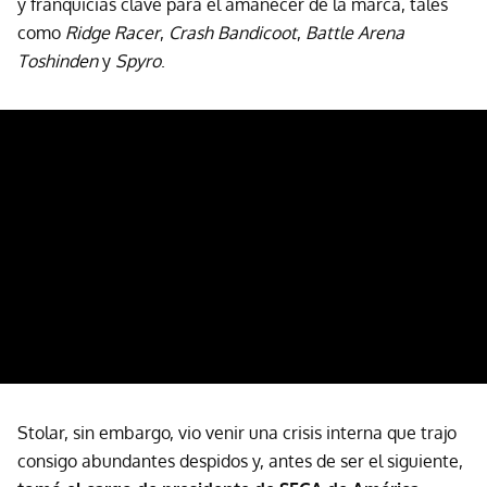
y franquicias clave para el amanecer de la marca, tales
como
Ridge Racer
,
Crash Bandicoot
,
Battle Arena
Toshinden
y
Spyro
.
Stolar, sin embargo, vio venir una crisis interna que trajo
consigo abundantes despidos y, antes de ser el siguiente,