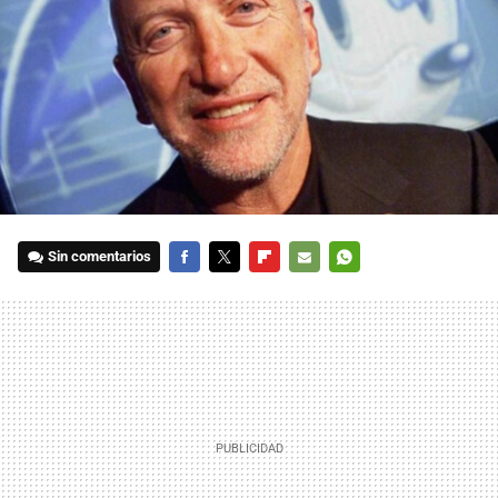
Sin comentarios
FACEBOOK
TWITTER
FLIPBOARD
E-
WHATSAPP
MAIL