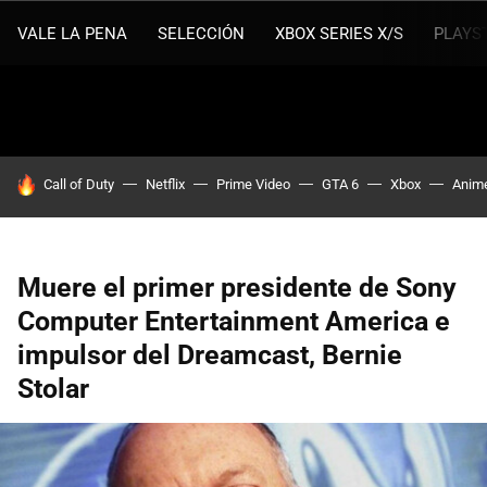
VALE LA PENA
SELECCIÓN
XBOX SERIES X/S
PLAYS
HOY SE HABLA DE
Call of Duty
Netflix
Prime Video
GTA 6
Xbox
Anim
Muere el primer presidente de Sony
Computer Entertainment America e
impulsor del Dreamcast, Bernie
Stolar