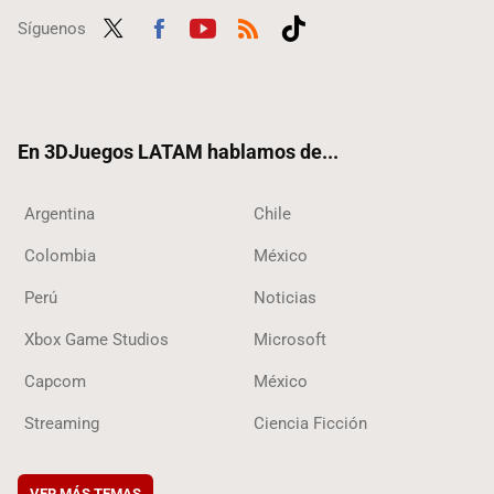
Síguenos
Twit
Fac
Yout
RSS
Tikt
ter
ebo
ube
ok
ok
En 3DJuegos LATAM hablamos de...
Argentina
Chile
Colombia
México
Perú
Noticias
Xbox Game Studios
Microsoft
Capcom
México
Streaming
Ciencia Ficción
VER MÁS TEMAS