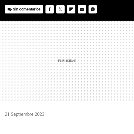
Sin comentarios
FACEBOOK
TWITTER
FLIPBOARD
E-
WHATSAPP
MAIL
21 Septiembre 2023