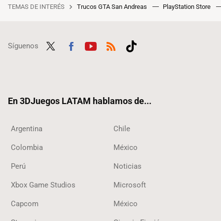
TEMAS DE INTERÉS
Trucos GTA San Andreas
PlayStation Store
Síguenos
Twit
Fac
Yout
RSS
Tikt
ter
ebo
ube
ok
ok
En 3DJuegos LATAM hablamos de...
Argentina
Chile
Colombia
México
Perú
Noticias
Xbox Game Studios
Microsoft
Capcom
México