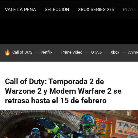
VALE LA PENA
SELECCIÓN
XBOX SERIES X/S
PLAYS
HOY SE HABLA DE
Call of Duty
Netflix
Prime Video
GTA 6
Xbox
Anim
Call of Duty: Temporada 2 de
Warzone 2 y Modern Warfare 2 se
retrasa hasta el 15 de febrero