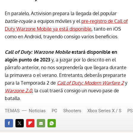
En paralelo, Activision prepara la llegada del popular
battle-royale
a equipos móviles y el
pre-registro de Call of
Duty Warzone Mobile ya está disponible
, tanto en iOS
como en Android, trayendo consigo varios beneficios.
Call of Duty: Warzone Mobile
estará disponible en
algún punto de 2023
y, a juzgar por lo descrito en el
párrafo anterior, no nos sorprendería que llegara durante
la primavera o el verano. Entretanto, deberás prepararte
para la Temporada 2 de
Call of Duty: Modern Warfare 2
y
Warzone 2.0
, la cual traerá consigo un nuevo pase de
batalla.
TEMAS
Noticias
PC
Shooters
Xbox Series X / S
PS
FACEBOOK
TWITTER
FLIPBOARD
E-
WHATSAPP