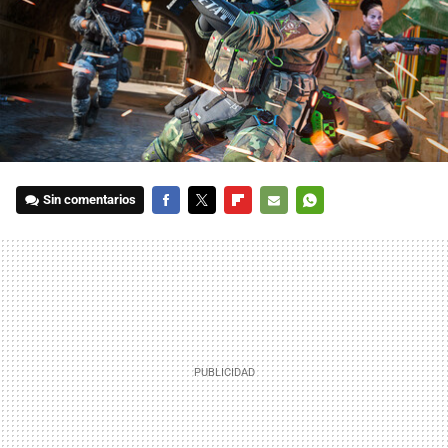
Sin comentarios
FACEBOOK
TWITTER
FLIPBOARD
E-
WHATSAPP
MAIL