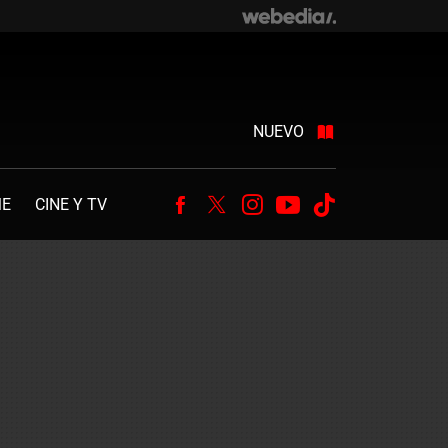
NUEVO
ME
CINE Y TV
Facebook
Twitter
Instagram
Youtube
Tiktok