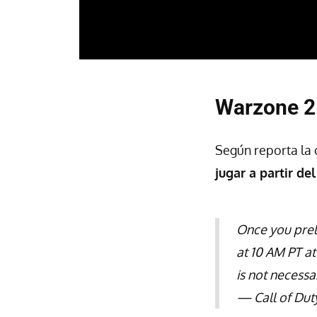
Warzone 2
Según reporta la c
jugar a partir d
Once you prelo
at 10 AM PT a
is not necess
— Call of Dut