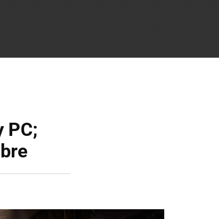
y PC;
mbre