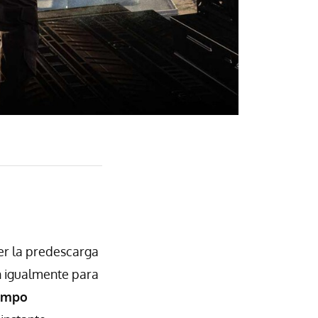
er la predescarga
n igualmente para
iempo