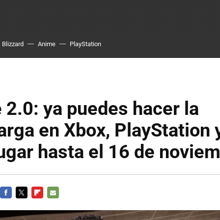
Blizzard
Anime
PlayStation
2.0: ya puedes hacer la
rga en Xbox, PlayStation 
ugar hasta el 16 de novie
FACEBOOK
TWITTER
FLIPBOARD
E-
MAIL