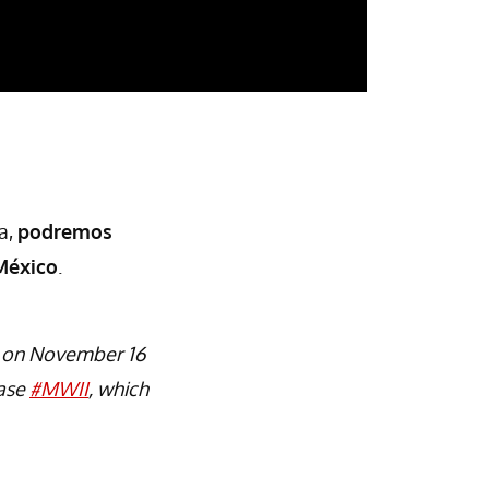
a,
podremos
 México
.
e on November 16
hase
#MWII
, which