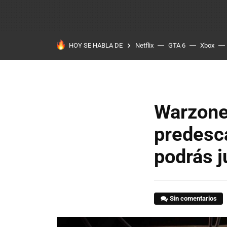
HOY SE HABLA DE
Netflix
GTA 6
Xbox
Warzone 
predesca
podrás j
Sin comentarios