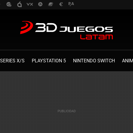
SERIES X/S
PLAYSTATION 5
NINTENDO SWITCH
ANI