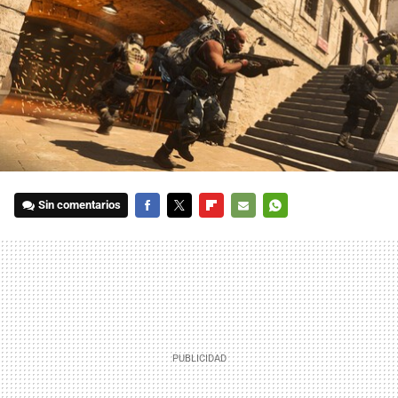
Sin comentarios
FACEBOOK
TWITTER
FLIPBOARD
E-
WHATSAPP
MAIL