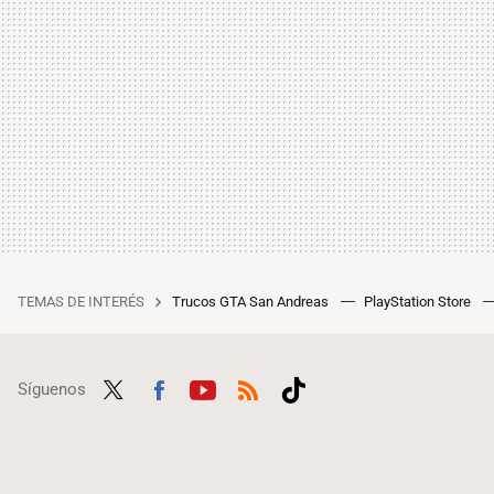
TEMAS DE INTERÉS
Trucos GTA San Andreas
PlayStation Store
Síguenos
Twit
Fac
Yout
RSS
Tikt
ter
ebo
ube
ok
ok