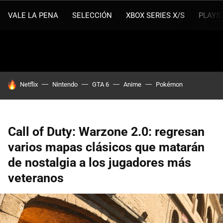
VALE LA PENA
SELECCIÓN
XBOX SERIES X/S
PLAYS
HOY SE HABLA DE
Netflix
Nintendo
GTA 6
Anime
Pokémon
Call of Duty: Warzone 2.0: regresan
varios mapas clásicos que matarán
de nostalgia a los jugadores más
veteranos