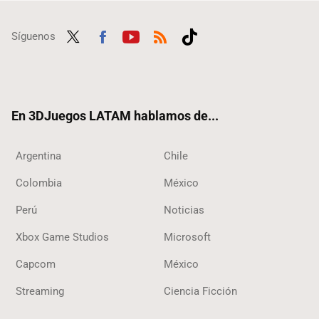
Síguenos
Twit
Fac
Yout
RSS
Tikt
ter
ebo
ube
ok
ok
En 3DJuegos LATAM hablamos de...
Argentina
Chile
Colombia
México
Perú
Noticias
Xbox Game Studios
Microsoft
Capcom
México
Streaming
Ciencia Ficción