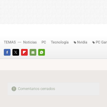
TEMAS
Noticias
PC
Tecnología
Nvidia
PC Ga
FACEBOOK
TWITTER
FLIPBOARD
E-
WHATSAPP
MAIL
Comentarios cerrados