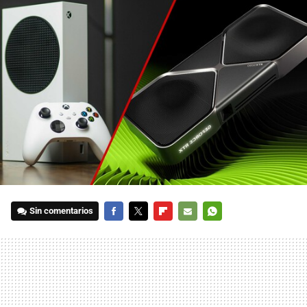
Sin comentarios
FACEBOOK
TWITTER
FLIPBOARD
E-
WHATSAPP
MAIL