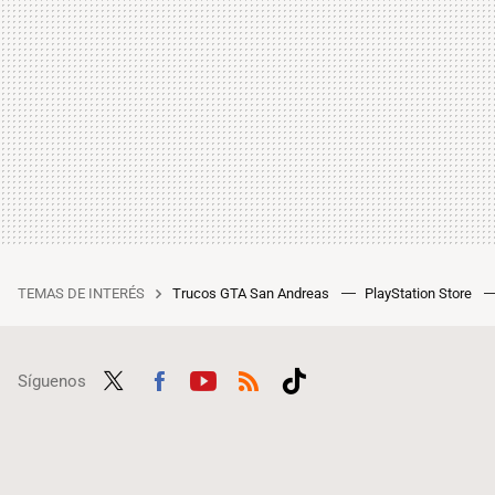
TEMAS DE INTERÉS
Trucos GTA San Andreas
PlayStation Store
Síguenos
Twit
Fac
Yout
RSS
Tikt
ter
ebo
ube
ok
ok