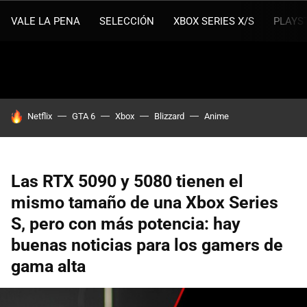
VALE LA PENA
SELECCIÓN
XBOX SERIES X/S
PLAYS
HOY SE HABLA DE
Netflix
GTA 6
Xbox
Blizzard
Anime
Las RTX 5090 y 5080 tienen el
mismo tamaño de una Xbox Series
S, pero con más potencia: hay
buenas noticias para los gamers de
gama alta