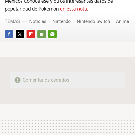
México? Conoce ese y otros interesantes datos de
popularidad de Pokémon
en esta nota
.
TEMAS
Noticias
Nintendo
Nintendo Switch
Anime
FACEBOOK
TWITTER
FLIPBOARD
E-
WHATSAPP
MAIL
Comentarios cerrados