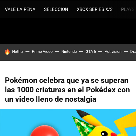
VALE LA PENA
SELECCIÓN
XBOX SERIES X/S
PLAYS
HOY SE HABLA DE
Netflix
Prime Video
Nintendo
GTA 6
Activision
Dra
Pokémon celebra que ya se superan
las 1000 criaturas en el Pokédex con
un video lleno de nostalgia