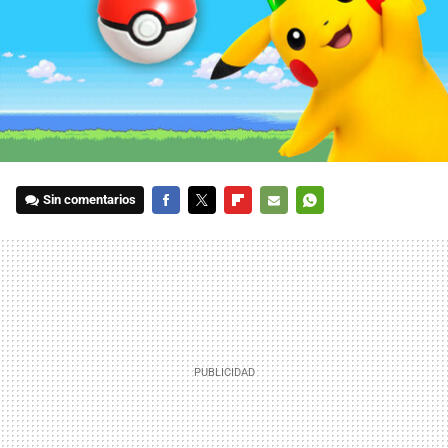
Sin comentarios
FACEBOOK
TWITTER
FLIPBOARD
E-
WHATSAPP
MAIL