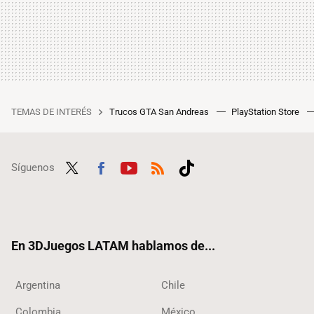
TEMAS DE INTERÉS
Trucos GTA San Andreas
PlayStation Store
Síguenos
Twit
Fac
Yout
RSS
Tikt
ter
ebo
ube
ok
ok
En 3DJuegos LATAM hablamos de...
Argentina
Chile
Colombia
México