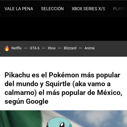
VALE LA PENA
SELECCIÓN
XBOX SERIES X/S
PLAYS
HOY SE HABLA DE
Netflix
GTA 6
Xbox
Blizzard
Anime
Pikachu es el Pokémon más popular
del mundo y Squirtle (aka vamo a
calmarno) el más popular de México,
según Google