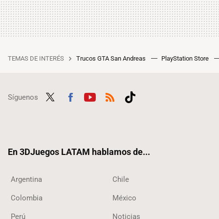
TEMAS DE INTERÉS
Trucos GTA San Andreas
PlayStation Store
Síguenos
Twit
Fac
Yout
RSS
Tikt
ter
ebo
ube
ok
ok
En 3DJuegos LATAM hablamos de...
Argentina
Chile
Colombia
México
Perú
Noticias