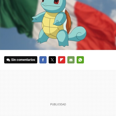
Sin comentarios
FACEBOOK
TWITTER
FLIPBOARD
E-
WHATSAPP
MAIL