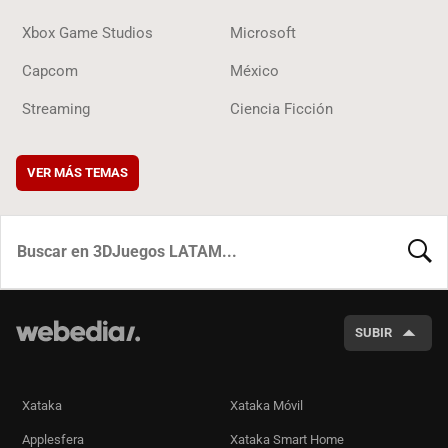
Xbox Game Studios
Microsoft
Capcom
México
Streaming
Ciencia Ficción
VER MÁS TEMAS
BUSCA
SUBIR
Xataka
Xataka Móvil
Applesfera
Xataka Smart Home