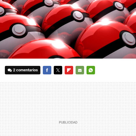
2 comentarios
FACEBOOK
TWITTER
FLIPBOARD
E-
WHATSAPP
MAIL