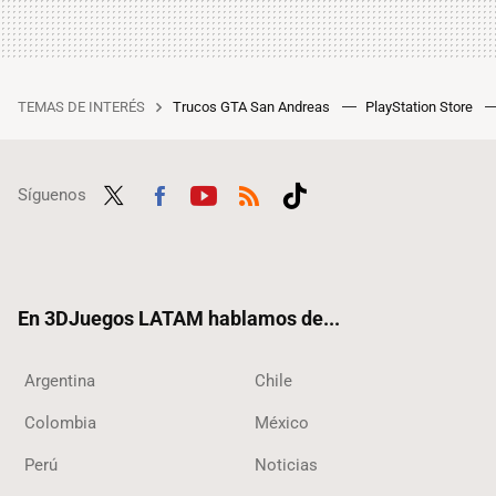
TEMAS DE INTERÉS
Trucos GTA San Andreas
PlayStation Store
Síguenos
Twit
Fac
Yout
RSS
Tikt
ter
ebo
ube
ok
ok
En 3DJuegos LATAM hablamos de...
Argentina
Chile
Colombia
México
Perú
Noticias