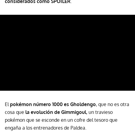
considerados como SPOILER
.
El
pokémon número 1000 es Gholdengo
, que no es otra
cosa que
la evolución de Gimmigoul
, un travieso
pokémon que se esconde en un cofre del tesoro que
engaña a los entrenadores de Paldea.