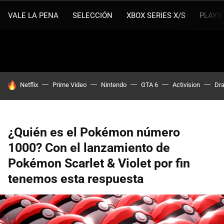
VALE LA PENA
SELECCIÓN
XBOX SERIES X/S
PLAYS
HOY SE HABLA DE
Netflix
Prime Video
Nintendo
GTA 6
Activision
Dra
¿Quién es el Pokémon número
1000? Con el lanzamiento de
Pokémon Scarlet & Violet por fin
tenemos esta respuesta