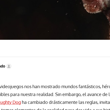
ndo
 videojuegos nos han mostrado mundos fantásticos, hér
ibles para nuestra realidad. Sin embargo, el avance de l
ughty Dog
ha cambiado drásticamente las reglas, invita
 tomar elementos de la realidad para dar vida a sus his