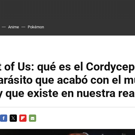
Anime
Pokémon
 of Us: qué es el Cordycep
arásito que acabó con el 
 y que existe en nuestra rea
FACEBOOK
TWITTER
FLIPBOARD
E-
MAIL