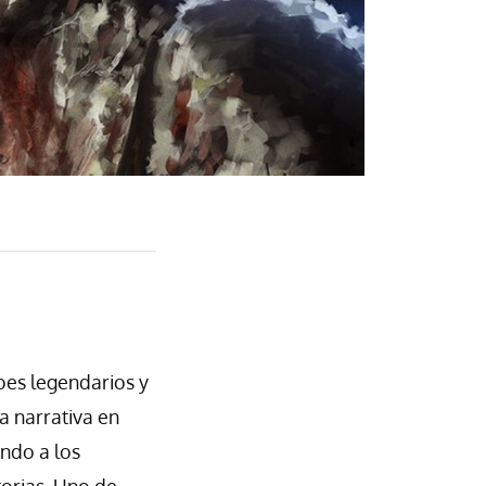
oes legendarios y
a narrativa en
ndo a los
torias. Uno de