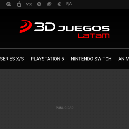
SERIES X/S
PLAYSTATION 5
NINTENDO SWITCH
ANI