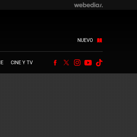
NUEVO
ME
CINE Y TV
Facebook
Twitter
Instagram
Youtube
Tiktok