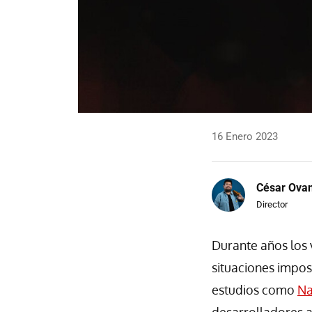
16 Enero 2023
César Ova
Director
Durante años los
situaciones impos
estudios como
Na
desarrolladores a