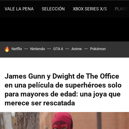
VALE LA PENA
SELECCIÓN
XBOX SERIES X/S
PLAYS
HOY SE HABLA DE
Netflix
Nintendo
GTA 6
Anime
Pokémon
James Gunn y Dwight de The Office
en una película de superhéroes solo
para mayores de edad: una joya que
merece ser rescatada