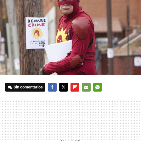
Sin comentarios
FACEBOOK
TWITTER
FLIPBOARD
E-
WHATSAPP
MAIL