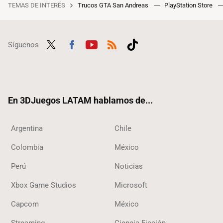
TEMAS DE INTERÉS
Trucos GTA San Andreas
PlayStation Store
Síguenos
Twit
Fac
Yout
RSS
Tikt
ter
ebo
ube
ok
ok
En 3DJuegos LATAM hablamos de...
Argentina
Chile
Colombia
México
Perú
Noticias
Xbox Game Studios
Microsoft
Capcom
México
Streaming
Ciencia Ficción