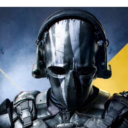
FACEBOOK
TWITTER
FLIPBOARD
E-
MAIL