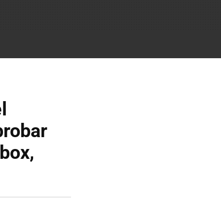
l
probar
Xbox,