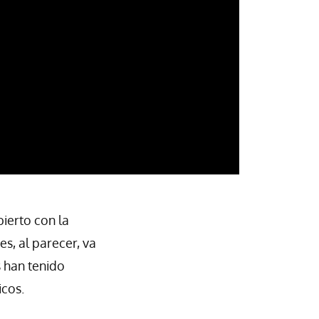
bierto con la
s, al parecer, va
s han tenido
icos.