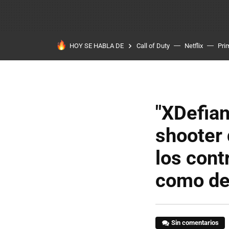
HOY SE HABLA DE
Call of Duty
Netflix
Pri
"XDefian
shooter 
los cont
como de
Sin comentarios