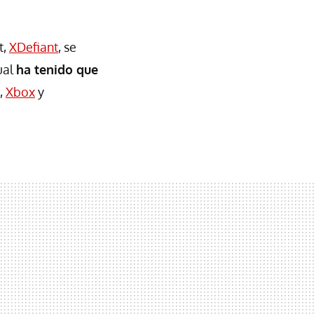
t,
XDefiant
, se
ual
ha tenido que
,
Xbox
y