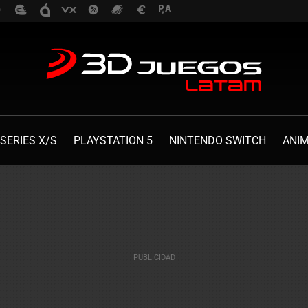
SERIES X/S
PLAYSTATION 5
NINTENDO SWITCH
ANI