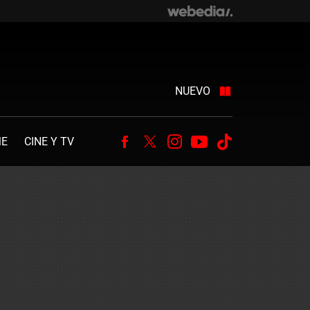
NUEVO
ME
CINE Y TV
Facebook
Twitter
Instagram
Youtube
Tiktok