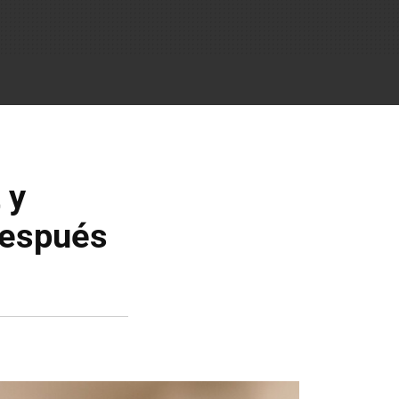
 y
 después