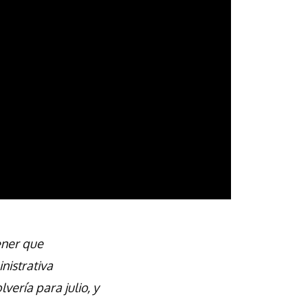
ener que
nistrativa
ería para julio, y