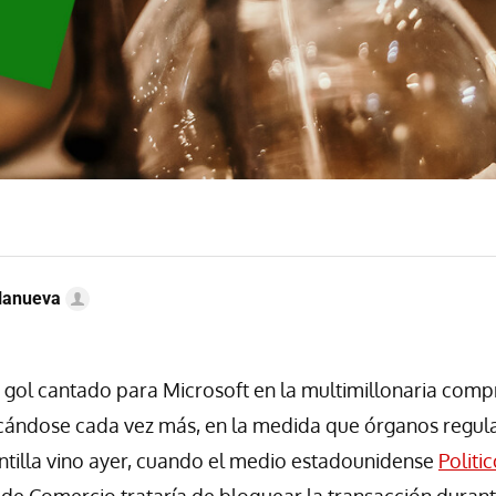
llanueva
 gol cantado para Microsoft en la multimillonaria compr
cándose cada vez más, en la medida que órganos regul
puntilla vino ayer, cuando el medio estadounidense
Politi
de Comercio trataría de bloquear la transacción duran