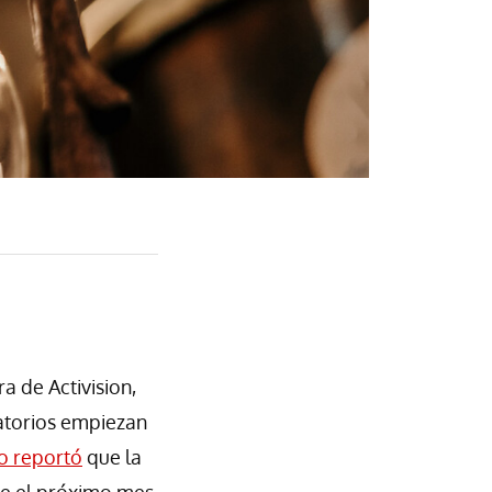
a de Activision,
atorios empiezan
co reportó
que la
te el próximo mes.