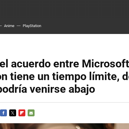
Anime
PlayStation
 el acuerdo entre Microsoft
on tiene un tiempo límite,
podría venirse abajo
FACEBOOK
TWITTER
FLIPBOARD
E-
MAIL