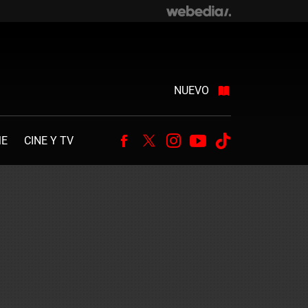
NUEVO
ME
CINE Y TV
Facebook
Twitter
Instagram
Youtube
Tiktok