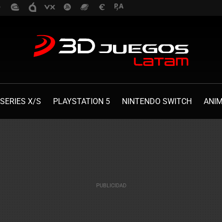
SERIES X/S
PLAYSTATION 5
NINTENDO SWITCH
ANI