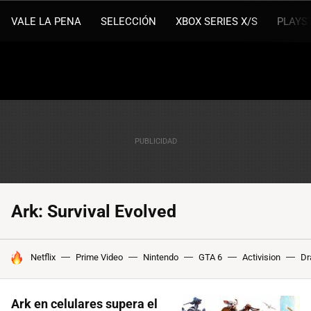
VALE LA PENA
SELECCIÓN
XBOX SERIES X/S
PLAYS
Ark: Survival Evolved
HOY SE HABLA DE
Netflix
Prime Video
Nintendo
GTA 6
Activision
Dr
Ark en celulares supera el