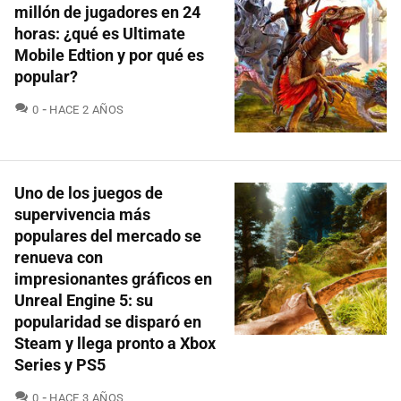
millón de jugadores en 24
horas: ¿qué es Ultimate
Mobile Edtion y por qué es
popular?
COMENTARIOS
0
HACE 2 AÑOS
Uno de los juegos de
supervivencia más
populares del mercado se
renueva con
impresionantes gráficos en
Unreal Engine 5: su
popularidad se disparó en
Steam y llega pronto a Xbox
Series y PS5
COMENTARIOS
0
HACE 3 AÑOS