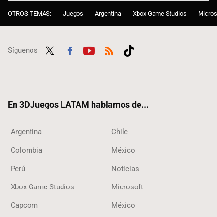
OTROS TEMAS:
Juegos
Argentina
Xbox Game Studios
Micros
Síguenos
Twit
Fac
Yout
RSS
Tikt
ter
ebo
ube
ok
ok
En 3DJuegos LATAM hablamos de...
Argentina
Chile
Colombia
México
Perú
Noticias
Xbox Game Studios
Microsoft
Capcom
México