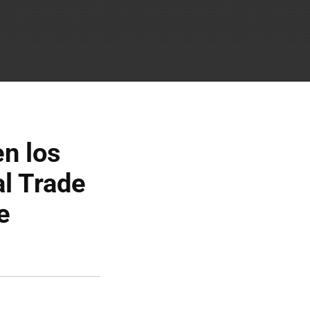
en los
al Trade
e