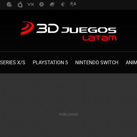
SERIES X/S
PLAYSTATION 5
NINTENDO SWITCH
ANI