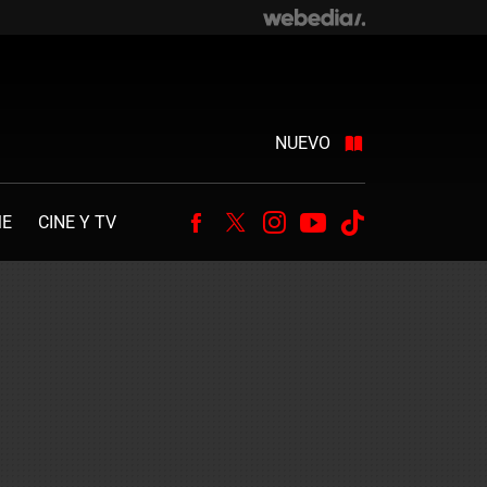
NUEVO
ME
CINE Y TV
Facebook
Twitter
Instagram
Youtube
Tiktok