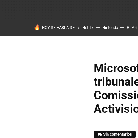
HOY SE HABLA DE
Netflix
Nintendo
GTA 6
Microsof
tribunal
Comissi
Activisi
Sin comentarios