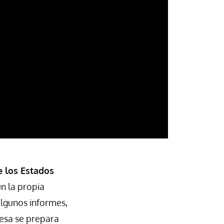
e los Estados
ún la propia
algunos informes,
resa se prepara