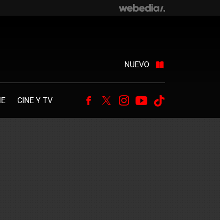
NUEVO
ME
CINE Y TV
Facebook
Twitter
Instagram
Youtube
Tiktok