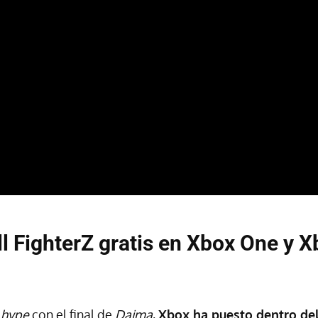
l FighterZ gratis en Xbox One y X
l
hype
con el final de
Daima
,
Xbox ha puesto dentro de