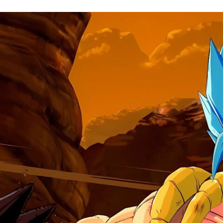
FACEBOOK
TWITTER
FLIPBOARD
E-
MAIL