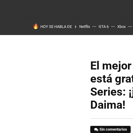
HOY SE HABLA DE
Netflix
GTA 6
Xbox
El mejor
está gra
Series: ¡
Daima!
Sin comentarios