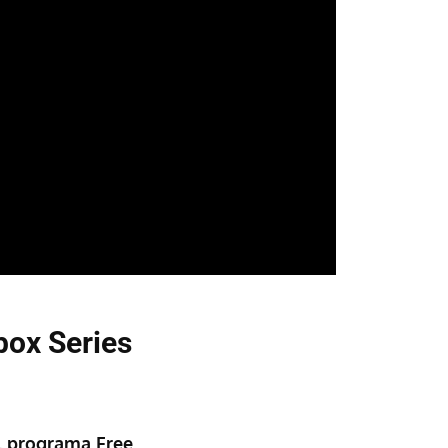
box Series
l programa Free