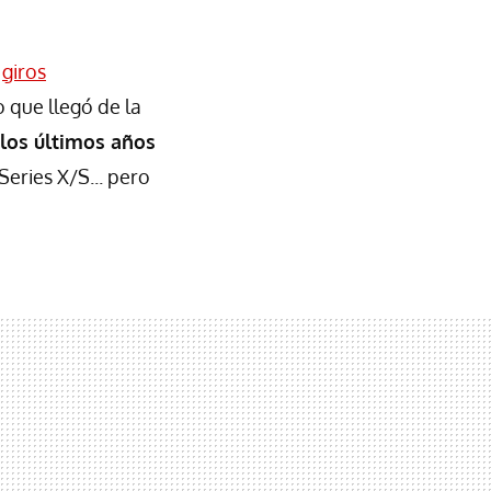
y
giros
o que llegó de la
 los últimos años
eries X/S... pero