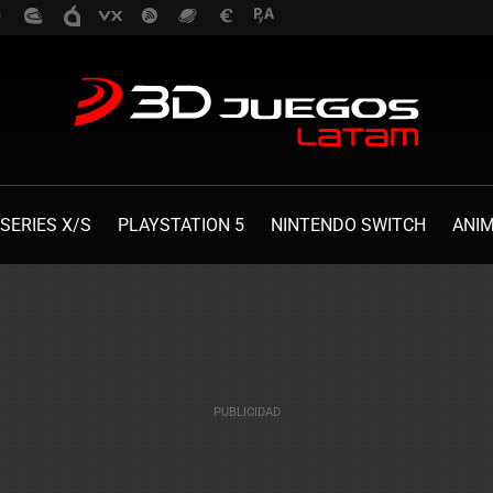
SERIES X/S
PLAYSTATION 5
NINTENDO SWITCH
ANI