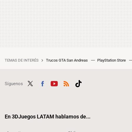
TEMAS DE INTERÉS
Trucos GTA San Andreas
PlayStation Store
Síguenos
Twit
Fac
Yout
RSS
Tikt
ter
ebo
ube
ok
ok
En 3DJuegos LATAM hablamos de...