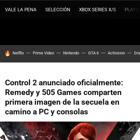
VALE LA PENA
SELECCIÓN
XBOX SERIES X/S
PLAYS
HOY SE HABLA DE
Netflix
Prime Video
Nintendo
GTA 6
Activision
Dra
Control 2 anunciado oficialmente:
Remedy y 505 Games comparten
primera imagen de la secuela en
camino a PC y consolas