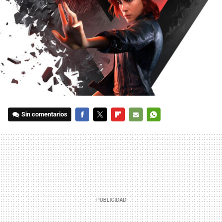
Sin comentarios
FACEBOOK
TWITTER
FLIPBOARD
E-
WHATSAPP
MAIL