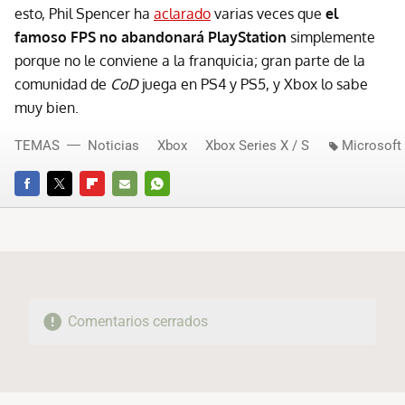
esto, Phil Spencer ha
aclarado
varias veces que
el
famoso FPS no abandonará PlayStation
simplemente
porque no le conviene a la franquicia; gran parte de la
comunidad de
CoD
juega en PS4 y PS5, y Xbox lo sabe
muy bien.
TEMAS
Noticias
Xbox
Xbox Series X / S
Microsoft
FACEBOOK
TWITTER
FLIPBOARD
E-
WHATSAPP
MAIL
Comentarios cerrados