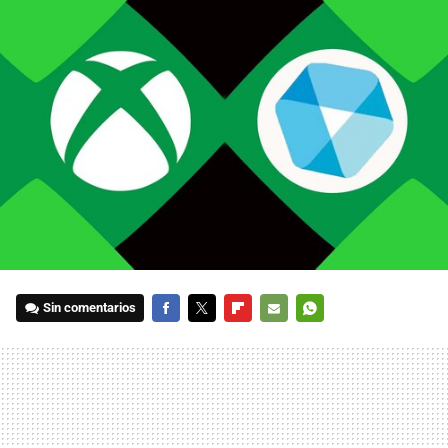
Sin comentarios
FACEBOOK
TWITTER
FLIPBOARD
E-
WHATSAPP
MAIL