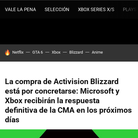
VALE LA PENA
SELECCIÓN
XBOX SERIES X/S
PLAYS
HOY SE HABLA DE
Netflix
GTA 6
Xbox
Blizzard
Anime
La compra de Activision Blizzard
está por concretarse: Microsoft y
Xbox recibirán la respuesta
definitiva de la CMA en los próximos
días