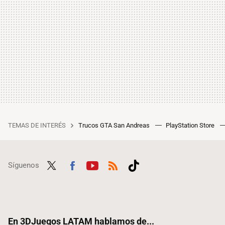
TEMAS DE INTERÉS
Trucos GTA San Andreas
PlayStation Store
Síguenos
Twit
Fac
Yout
RSS
Tikt
ter
ebo
ube
ok
ok
En 3DJuegos LATAM hablamos de...