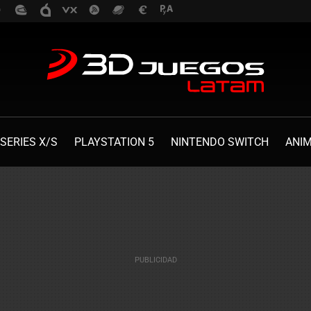
SERIES X/S
PLAYSTATION 5
NINTENDO SWITCH
ANI