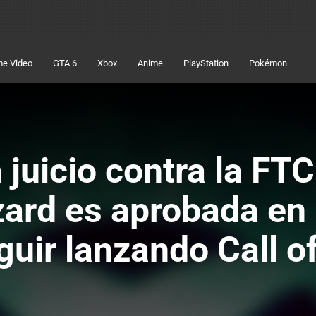
me Video
GTA 6
Xbox
Anime
PlayStation
Pokémon
juicio contra la FTC
zard es aprobada en 
uir lanzando Call o