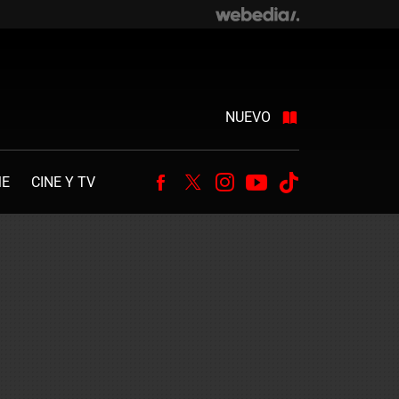
NUEVO
ME
CINE Y TV
Facebook
Twitter
Instagram
Youtube
Tiktok