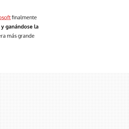
osoft
finalmente
e y ganándose la
rera más grande