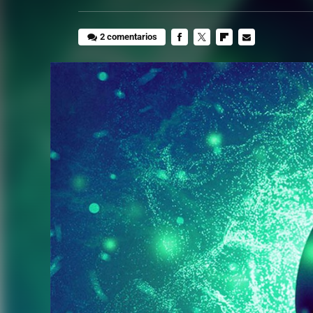
2 comentarios
FACEBOOK
TWITTER
FLIPBOARD
E-
MAIL