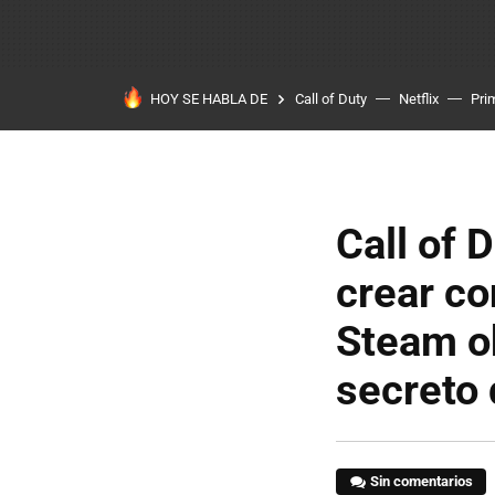
HOY SE HABLA DE
Call of Duty
Netflix
Pri
Call of D
crear co
Steam ob
secreto 
Sin comentarios