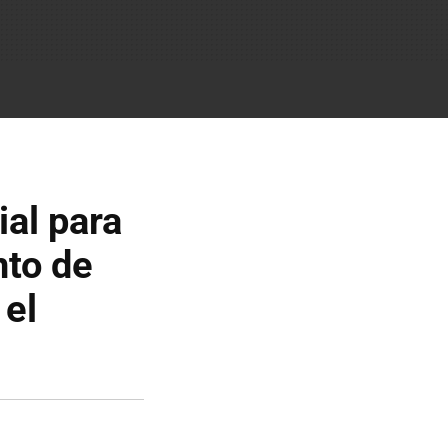
ial para
nto de
 el