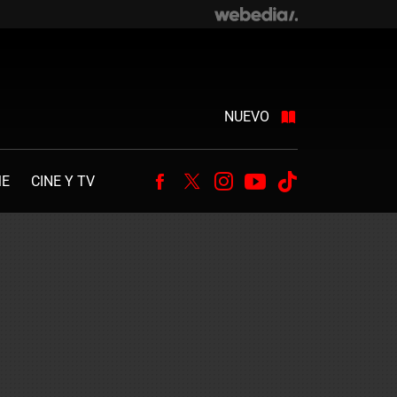
NUEVO
ME
CINE Y TV
Facebook
Twitter
Instagram
Youtube
Tiktok