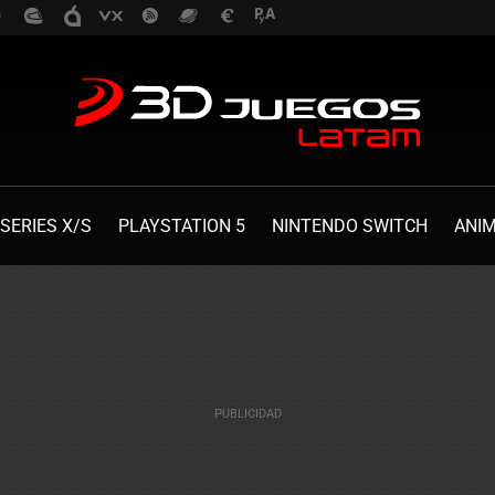
SERIES X/S
PLAYSTATION 5
NINTENDO SWITCH
ANI