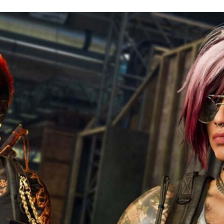
FACEBOOK
TWITTER
FLIPBOARD
E-
MAIL