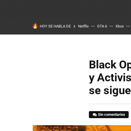
HOY SE HABLA DE
Netflix
GTA 6
Xbox
Black Op
y Activi
se sigue
Sin comentarios