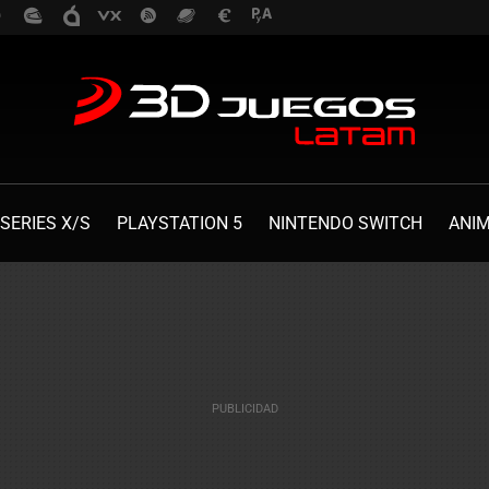
SERIES X/S
PLAYSTATION 5
NINTENDO SWITCH
ANI