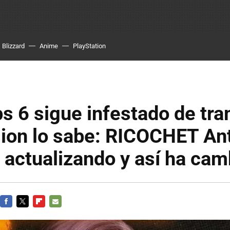
Blizzard
Anime
PlayStation
s 6 sigue infestado de tr
sion lo sabe: RICOCHET An
 actualizando y así ha ca
FACEBOOK
TWITTER
FLIPBOARD
E-
MAIL