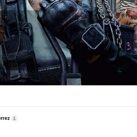
érrez