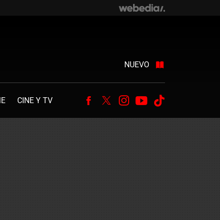
NUEVO
ME
CINE Y TV
Facebook
Twitter
Instagram
Youtube
Tiktok