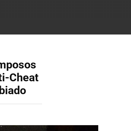
amposos
ti-Cheat
mbiado