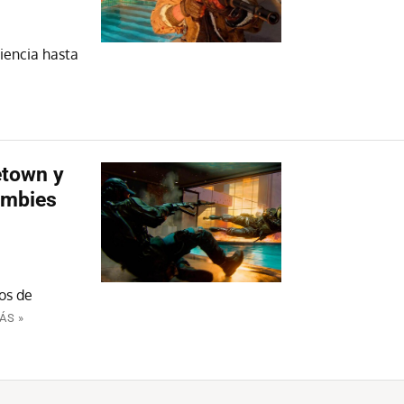
iencia hasta
etown y
ombies
os de
ÁS »