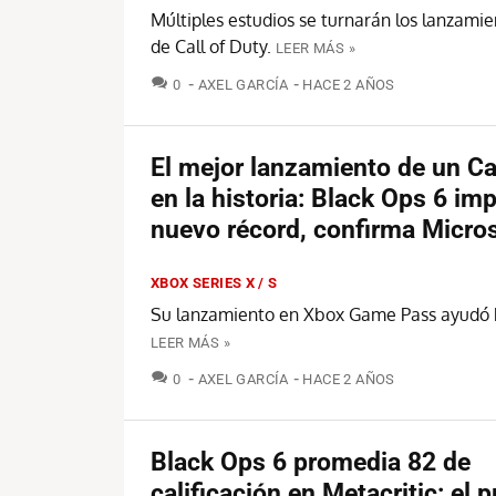
Múltiples estudios se turnarán los lanzami
de Call of Duty.
LEER MÁS »
COMENTARIOS
0
AXEL GARCÍA
HACE 2 AÑOS
El mejor lanzamiento de un Ca
en la historia: Black Ops 6 im
nuevo récord, confirma Micro
XBOX SERIES X / S
Su lanzamiento en Xbox Game Pass ayudó 
LEER MÁS »
COMENTARIOS
0
AXEL GARCÍA
HACE 2 AÑOS
Black Ops 6 promedia 82 de
calificación en Metacritic: el p