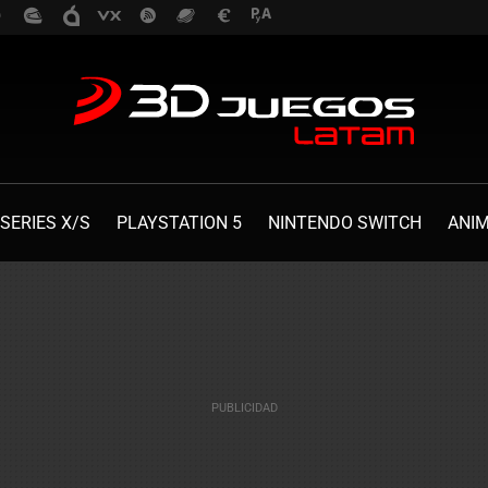
SERIES X/S
PLAYSTATION 5
NINTENDO SWITCH
ANI