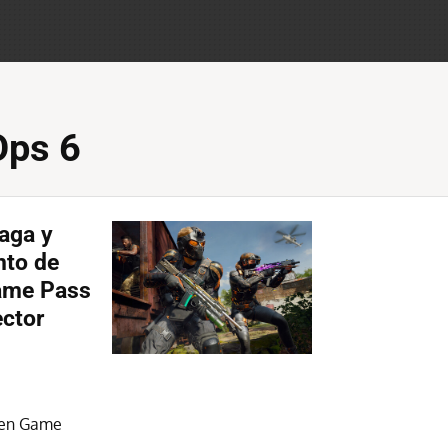
Ops 6
aga y
nto de
Game Pass
ector
6 en Game