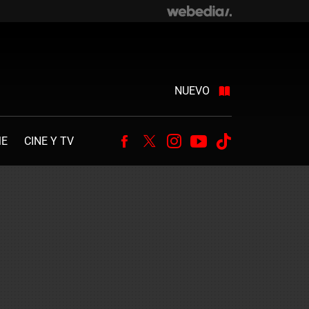
NUEVO
ME
CINE Y TV
Facebook
Twitter
Instagram
Youtube
Tiktok