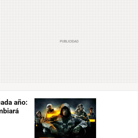
cada año:
mbiará