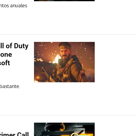
entos anuales
ll of Duty
pone
soft
bastante.
rimer Call