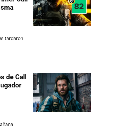
misma
ue tardaron
s de Call
ijugador
mañana