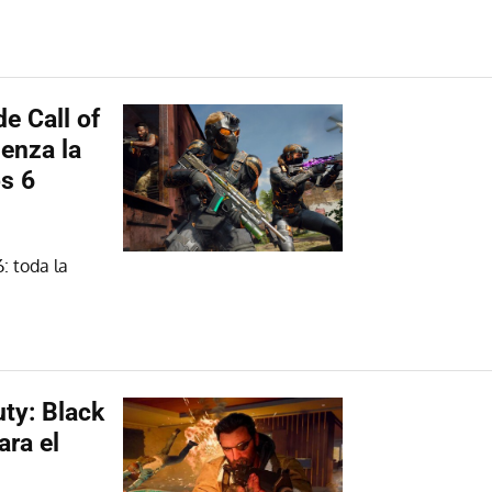
e Call of
enza la
s 6
: toda la
uty: Black
ara el