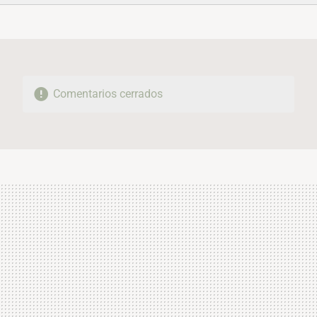
FACEBOOK
TWITTER
FLIPBOARD
E-
WHATSAPP
MAIL
Comentarios cerrados