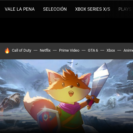
VALE LA PENA
SELECCIÓN
XBOX SERIES X/S
PLAYS
HOY SE HABLA DE
Call of Duty
Netflix
Prime Video
GTA 6
Xbox
Anim