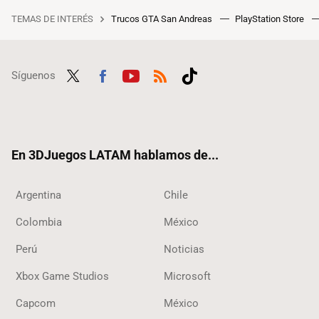
TEMAS DE INTERÉS
Trucos GTA San Andreas
PlayStation Store
Síguenos
Twit
Fac
Yout
RSS
Tikt
ter
ebo
ube
ok
ok
En 3DJuegos LATAM hablamos de...
Argentina
Chile
Colombia
México
Perú
Noticias
Xbox Game Studios
Microsoft
Capcom
México