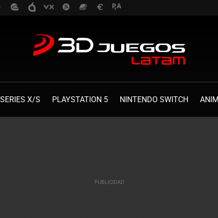
SERIES X/S
PLAYSTATION 5
NINTENDO SWITCH
ANI