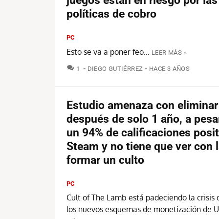
juegos están en riesgo por la
políticas de cobro
PC
Esto se va a poner feo...
LEER MÁS »
COMENTARIOS
1
DIEGO GUTIÉRREZ
HACE 3 AÑOS
Estudio amenaza con eliminar
después de solo 1 año, a pesa
un 94% de calificaciones posi
Steam y no tiene que ver con l
formar un culto
PC
Cult of The Lamb está padeciendo la crisis
los nuevos esquemas de monetización de Un