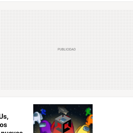
Us,
sos