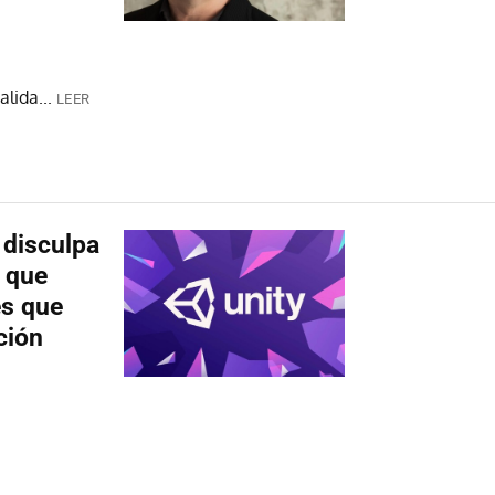
lida...
LEER
 disculpa
o que
es que
ción