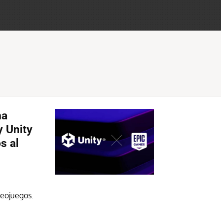
ha
y Unity
s al
deojuegos.