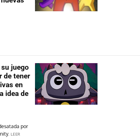
s nuevas
 su juego
r de tener
tivas en
a idea de
 desatada por
ity.
LEER