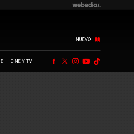
NUEVO
ME
CINE Y TV
Facebook
Twitter
Instagram
Youtube
Tiktok