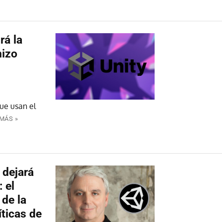
rá la
hizo
ue usan el
MÁS »
 dejará
 el
de la
íticas de