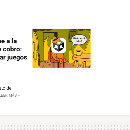
e a la
e cobro:
ar juegos
elo de
LEER MÁS »