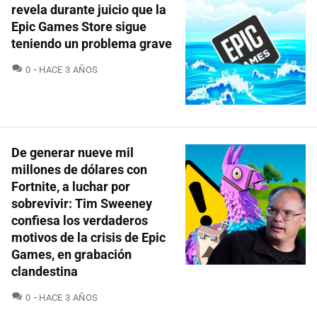
revela durante juicio que la
Epic Games Store sigue
teniendo un problema grave
COMENTARIOS
0
HACE 3 AÑOS
De generar nueve mil
millones de dólares con
Fortnite, a luchar por
sobrevivir: Tim Sweeney
confiesa los verdaderos
motivos de la crisis de Epic
Games, en grabación
clandestina
COMENTARIOS
0
HACE 3 AÑOS