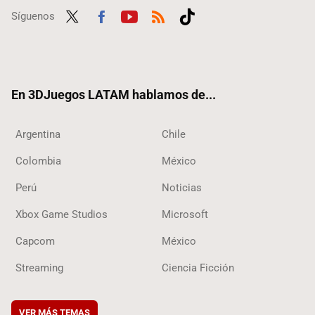
Síguenos
Twit
Fac
Yout
RSS
Tikt
ter
ebo
ube
ok
ok
En 3DJuegos LATAM hablamos de...
Argentina
Chile
Colombia
México
Perú
Noticias
Xbox Game Studios
Microsoft
Capcom
México
Streaming
Ciencia Ficción
VER MÁS TEMAS