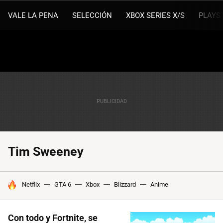
VALE LA PENA
SELECCIÓN
XBOX SERIES X/S
PLAYS
Tim Sweeney
HOY SE HABLA DE
Netflix
GTA 6
Xbox
Blizzard
Anime
Con todo y Fortnite, se